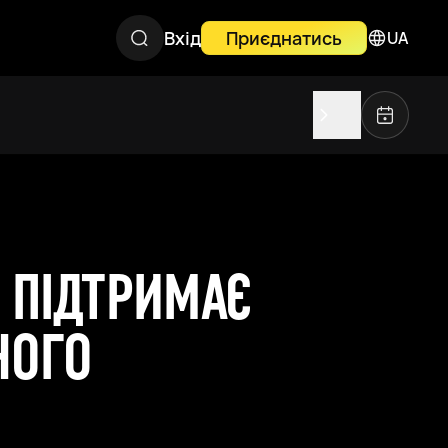
Вхід
Приєднатись
UA
 ПІДТРИМАЄ
НОГО