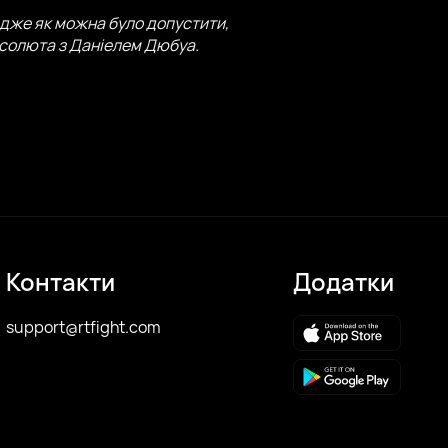
адже як можна було допустити,
абсолюта з Даніелем Дюбуа.
Контакти
Додатки
support@rtfight.com