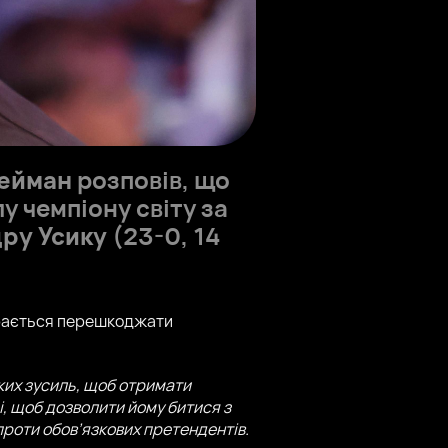
лейман
розповів, що
у чемпіону світу за
ру Усику
(23-0, 14
ирається перешкоджати
ких зусиль, щоб отримати
і, щоб дозволити йому битися з
роти обов’язкових претендентів.