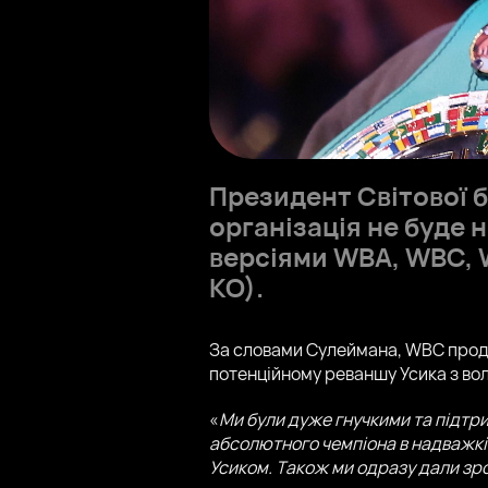
Президент Світової 
організація не буде 
версіями WBA, WBC, W
КО).
За словами Сулеймана, WBC прод
потенційному реваншу Усика з во
«
Ми були дуже гнучкими та підтр
абсолютного чемпіона в надважкій
Усиком. Також ми одразу дали зр