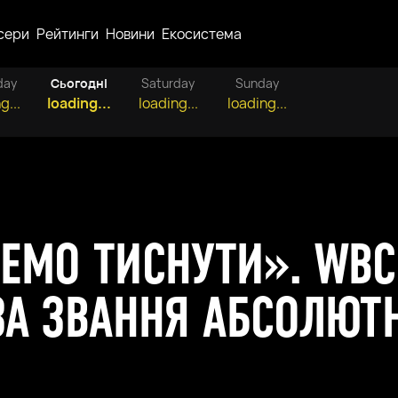
сери
Рейтинги
Новини
Екосистема
day
Сьогодні
Saturday
Sunday
g...
loading...
loading...
loading...
ДЕМО ТИСНУТИ». WBC
 ЗА ЗВАННЯ АБСОЛЮТ