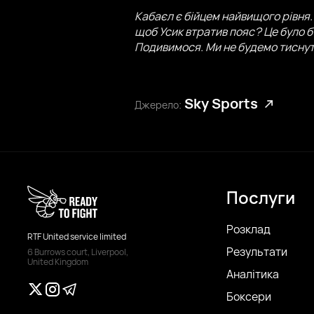
Кабаєл є бійцем найвищого рівня
щоб Усик втратив пояс? Це було б
Подивимося. Ми не будемо тисну
Sky Sports
Джерело:
Послуги
Розклад
RTF United service limited
Результати
6 Burrows court, Liverpool,
United Kingdom
Аналітика
Боксери