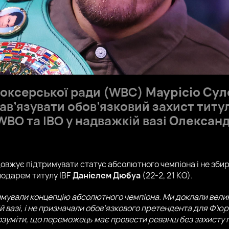
боксерської ради (WBC)
Маурісіо Су
нав’язувати обов’язковий захист титул
BO та IBO у надважкій вазі
Олександ
овжує підтримувати статус абсолютного чемпіона і не зб
лодарем титулу IBF
Даніелем Дюбуа
(22-2, 21 КО).
имували концепцію абсолютного чемпіона. Ми доклали вели
 вазі, і не призначали обов’язкового претендента для Ф'юр
озуміти, що переможець має провести реванш без захисту п