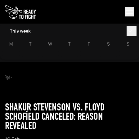
This week
M
T
W
T
F
S
S
SHAKUR STEVENSON VS. FLOYD
SCHOFIELD CANCELED: REASON
REVEALED