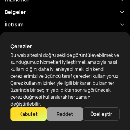
Program
Belgeler
Sonuçlar
Gizlilik Politikası
İletişim
Analitik
Kullanım Şartları
support@rtfight.com
Ekler
Boksörler
Risk açıklama Beyanı
Çerezler
Sıralamalar
Topluluk Rehberleri
Bu web sitesini doğru şekilde görüntüleyebilmek ve
Haberler
sunduğumuz hizmetleri iyileştirmek amacıyla nasıl
Makaleler
kullanıldığını daha iyi anlayabilmek için kendi
çerezlerimizi ve üçüncü taraf çerezleri kullanıyoruz.
Sparring Finder
RTF United service limited
Çerez kullanım izinleriyle ilgili bir karar, bu banner
6 Burrows court, Liverpool, United Kingdom
üzerinde bir seçim yapıldıktan sonra görünecek
çerez düğmesi kullanılarak her zaman
değiştirilebilir.
Kabul et
Reddet
Özelleştir
Copyright 2022–2025 © All rights reserved