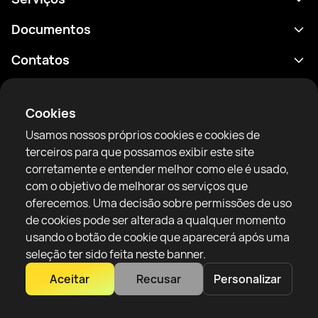
Agenda
Documentos
Resultados
Política de Privacidade
Contatos
Análises
Termos de uso
support@rtfight.com
Aplicativos
Boxeadores
Aviso de riscos
Cookies
Classificações
Diretrizes da comunidade
Usamos nossos próprios cookies e cookies de
Notícias
terceiros para que possamos exibir este site
Artigos
corretamente e entender melhor como ele é usado,
com o objetivo de melhorar os serviços que
Sparring Finder
RTF United service limited
oferecemos. Uma decisão sobre permissões de uso
6 Burrows court, Liverpool, United Kingdom
de cookies pode ser alterada a qualquer momento
usando o botão de cookie que aparecerá após uma
seleção ter sido feita neste banner.
Aceitar
Recusar
Personalizar
Copyright 2022–2025 © All rights reserved