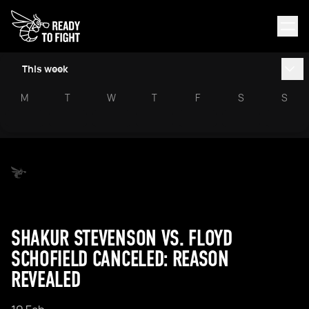
This week
M
T
W
T
F
S
S
SHAKUR STEVENSON VS. FLOYD
SCHOFIELD CANCELED: REASON
REVEALED