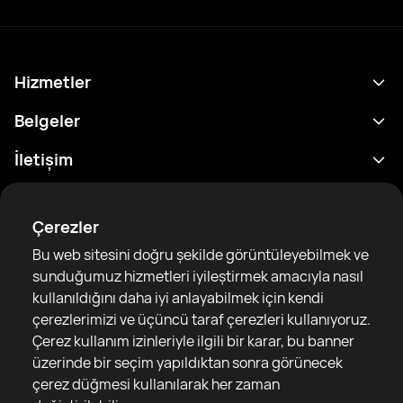
Hizmetler
Program
Belgeler
Sonuçlar
Gizlilik Politikası
İletişim
Analitik
Kullanım Şartları
support@rtfight.com
Ekler
Boksörler
Risk açıklama Beyanı
Çerezler
Sıralamalar
Topluluk Rehberleri
Bu web sitesini doğru şekilde görüntüleyebilmek ve
Haberler
sunduğumuz hizmetleri iyileştirmek amacıyla nasıl
Makaleler
kullanıldığını daha iyi anlayabilmek için kendi
çerezlerimizi ve üçüncü taraf çerezleri kullanıyoruz.
Sparring Finder
RTF United service limited
Çerez kullanım izinleriyle ilgili bir karar, bu banner
6 Burrows court, Liverpool, United Kingdom
üzerinde bir seçim yapıldıktan sonra görünecek
çerez düğmesi kullanılarak her zaman