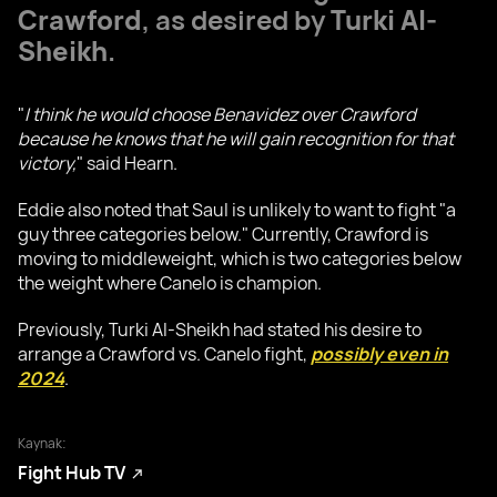
Crawford
, as desired by
Turki Al-
Sheikh
.
"
I think he would choose Benavidez over Crawford
because he knows that he will gain recognition for that
victory,
" said Hearn.
Eddie also noted that Saul is unlikely to want to fight "a
guy three categories below." Currently, Crawford is
moving to middleweight, which is two categories below
the weight where Canelo is champion.
Previously, Turki Al-Sheikh had stated his desire to
arrange a Crawford vs. Canelo fight,
possibly even in
2024
.
Kaynak:
Fight Hub TV