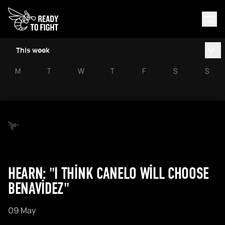
This week
M
T
W
T
F
S
S
HEARN: "I THINK CANELO WILL CHOOSE
BENAVIDEZ"
09 May