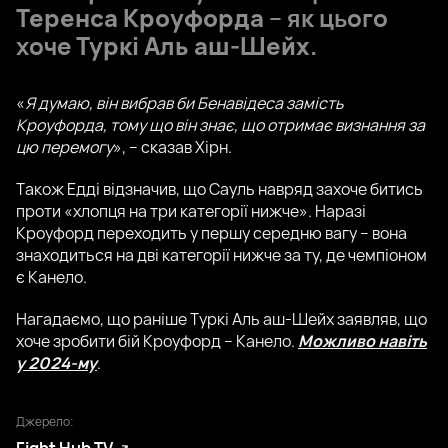
Теренса Кроуфорда
– як цього
хоче
Туркі Аль аш-Шейх
.
«
Я думаю, він вибрав би Бенавідеса замість
Кроуфорда, тому що він знає, що отримає визнання за
цю перемогу
», – сказав Хірн.
Також Едді відзначив, що Сауль навряд захоче битись
проти «хлопця на три категорії нижче». Наразі
Кроуфорд переходить у першу середню вагу – вона
знаходиться на дві категорії нижче за ту, де чемпіоном
є Канело.
Нагадаємо, що раніше Туркі Аль аш-Шейх заявляв, що
хоче зробити бій Кроуфорд – Канело.
Можливо навіть
у 2024-му
.
Джерело: