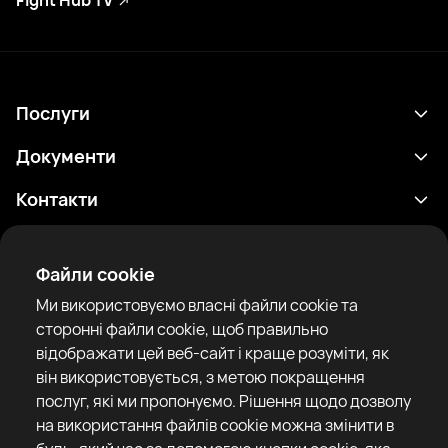
Fight Hub TV
Послуги
Розклад
Документи
Результати
Політика конфіденційності
Контакти
Аналітика
Умови використання
support@rtfight.com
Додатки
Боксери
Повідомлення про ризики
Файли cookie
Рейтинги
Правила спільноти
Ми використовуємо власні файли cookie та
Новини
сторонні файли cookie, щоб правильно
Статті
відображати цей веб-сайт і краще розуміти, як
він використовується, з метою покращення
Sparring Finder
RTF United service limited
послуг, які ми пропонуємо. Рішення щодо дозволу
6 Burrows court, Liverpool, United Kingdom
на використання файлів cookie можна змінити в