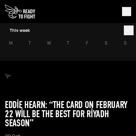
This week
M
T
W
T
F
S
S
EDDIE HEARN: “THE CARD ON FEBRUARY
22 WILL BE THE BEST FOR RIYADH
SEASON”