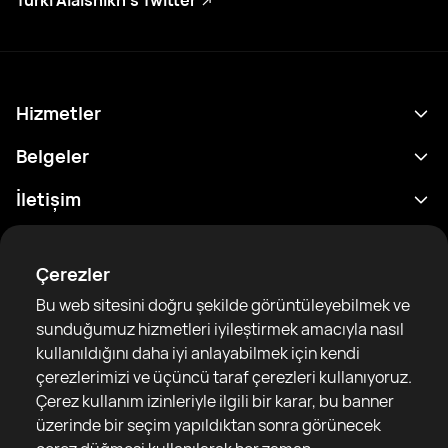
Turki Alalshikh’s Twitter
Hizmetler
Program
Belgeler
Sonuçlar
Gizlilik Politikası
İletişim
Analitik
Kullanım Şartları
support@rtfight.com
Ekler
Boksörler
Risk açıklama Beyanı
Çerezler
Sıralamalar
Topluluk Rehberleri
Bu web sitesini doğru şekilde görüntüleyebilmek ve
Haberler
sunduğumuz hizmetleri iyileştirmek amacıyla nasıl
Makaleler
kullanıldığını daha iyi anlayabilmek için kendi
çerezlerimizi ve üçüncü taraf çerezleri kullanıyoruz.
Sparring Finder
RTF United service limited
Çerez kullanım izinleriyle ilgili bir karar, bu banner
6 Burrows court, Liverpool, United Kingdom
üzerinde bir seçim yapıldıktan sonra görünecek