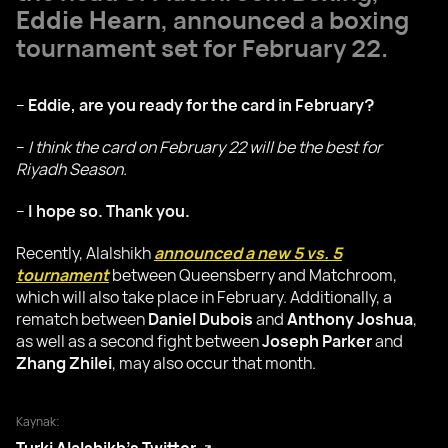
Eddie Hearn
, announced a boxing
tournament set for February 22.
–
Eddie, are you ready for the card in February?
–
I think the card on February 22 will be the best for
Riyadh Season.
–
I hope so. Thank you.
Recently, Alalshikh
announced a new 5 vs. 5
tournament
between Queensberry and Matchroom,
which will also take place in February. Additionally, a
rematch between
Daniel Dubois
and
Anthony Joshua
,
as well as a second fight between
Joseph Parker
and
Zhang Zhilei
, may also occur that month.
Kaynak: