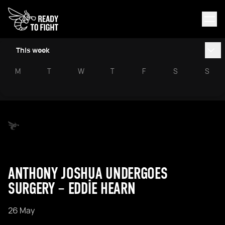
This week
M
T
W
T
F
S
S
ANTHONY JOSHUA UNDERGOES
SURGERY – EDDIE HEARN
26 May