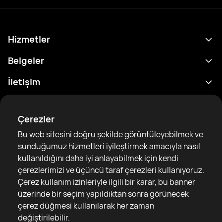
Hizmetler
Program
Belgeler
Sonuçlar
Gizlilik Politikası
İletişim
Analitik
Kullanım Şartları
support@rtfight.com
Ekler
Boksörler
Risk açıklama Beyanı
Çerezler
Sıralamalar
Topluluk Rehberleri
Bu web sitesini doğru şekilde görüntüleyebilmek ve
Haberler
sunduğumuz hizmetleri iyileştirmek amacıyla nasıl
Makaleler
kullanıldığını daha iyi anlayabilmek için kendi
çerezlerimizi ve üçüncü taraf çerezleri kullanıyoruz.
Sparring Finder
RTF United service limited
Çerez kullanım izinleriyle ilgili bir karar, bu banner
6 Burrows court, Liverpool, United Kingdom
üzerinde bir seçim yapıldıktan sonra görünecek
çerez düğmesi kullanılarak her zaman
değiştirilebilir.