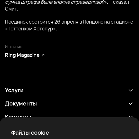
сумма штрафа была вполне справедливой
», – сказал
Смит.
Поединок состоится 26 апреля в Лондоне на стадионе
«Тоттенхэм Хотспур».
Источник:
Ring Magazine
Услуги
Расписание
Документы
Результаты
Политика конфиденциальности
Контакты
Аналитика
Условия использования
support@rtfight.com
Приложения
Файлы cookie
Боксеры
Уведомление о рисках