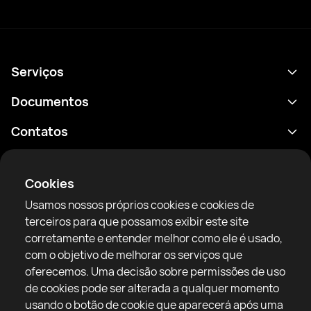
Serviços
Agenda
Documentos
Resultados
Política de Privacidade
Contatos
Análises
Termos de uso
support@rtfight.com
Aplicativos
Boxeadores
Aviso de riscos
Cookies
Classificações
Diretrizes da comunidade
Usamos nossos próprios cookies e cookies de
Notícias
terceiros para que possamos exibir este site
Artigos
corretamente e entender melhor como ele é usado,
com o objetivo de melhorar os serviços que
Sparring Finder
RTF United service limited
oferecemos. Uma decisão sobre permissões de uso
6 Burrows court, Liverpool, United Kingdom
de cookies pode ser alterada a qualquer momento
usando o botão de cookie que aparecerá após uma