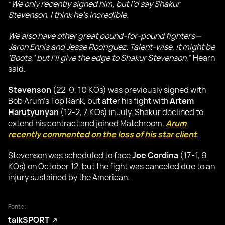
“
We only recently signed him, but I’d say Shakur
Stevenson. I think he’s incredible.
We also have other great pound-for-pound fighters—
Jaron Ennis and Jesse Rodriguez. Talent-wise, it might be
‘Boots,’ but I’ll give the edge to Shakur Stevenson,
” Hearn
said.
Stevenson
(22-0, 10 KOs) was previously signed with
Bob Arum’s Top Rank, but after his fight with
Artem
Harutyunyan
(12-2, 7 KOs) in July, Shakur declined to
extend his contract and joined Matchroom.
Arum
recently commented on the loss of his star client
.
Stevenson was scheduled to face
Joe Cordina
(17-1, 9
KOs) on October 12, but the fight was canceled due to an
injury sustained by the American.
Fonte:
talkSPORT