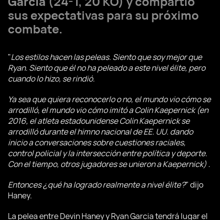
Garcia
(24-1, 20 KO) y compartió
sus expectativas para su próximo
combate.
"
Los estilos hacen las peleas. Siento que soy mejor que
Ryan. Siento que él no ha peleado a este nivel élite, pero
cuando lo hizo, se rindió.
Ya sea que quiera reconocerlo o no, el mundo vio cómo se
arrodilló, el mundo vio cómo imitó a Colin Kaepernick (en
2016, el atleta estadounidense Colin Kaepernick se
arrodilló durante el himno nacional de EE. UU. dando
inicio a conversaciones sobre cuestiones raciales,
control policial y la intersección entre política y deporte.
Con el tiempo, otros jugadores se unieron a Kaepernick) .
Entonces ¿qué ha logrado realmente a nivel élite?
" dijo
Haney.
La pelea entre Devin Haney y Ryan Garcia tendrá lugar el