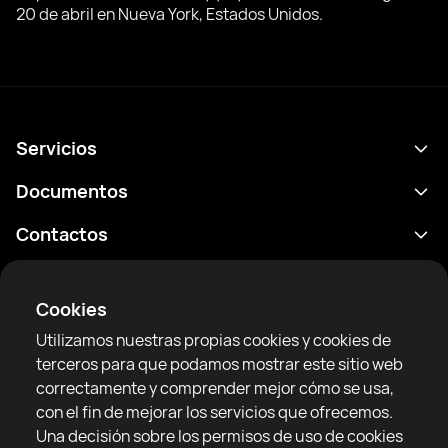
20 de abril en Nueva York, Estados Unidos.
Servicios
Calendario
Documentos
Resultados
Política de privacidad
Contactos
Analítica
Condiciones de uso
support@rtfight.com
Aplicaciones
Boxeadores
Declaración de divulgación de riesgos
Cookies
Clasificaciones
Reglas de la comunidad
Utilizamos nuestras propias cookies y cookies de
Noticias
terceros para que podamos mostrar este sitio web
Artículos
correctamente y comprender mejor cómo se usa,
con el fin de mejorar los servicios que ofrecemos.
Sparring Finder
RTF United service limited
Una decisión sobre los permisos de uso de cookies
6 Burrows court, Liverpool, Reino Unido