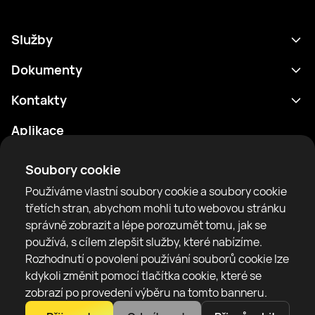
Služby
Program
Dokumenty
Výsledky
Zásady ochrany osobních údajů
Kontakty
Analytika
Podmínky použití
support@rtfight.com
Aplikace
Boxeři
Oznámení o riziku
Žebříčky
Pravidla komunity
Soubory cookie
Zprávy
Používáme vlastní soubory cookie a soubory cookie
Články
třetích stran, abychom mohli tuto webovou stránku
správně zobrazit a lépe porozumět tomu, jak se
Sparring Finder
RTF United service limited
používá, s cílem zlepšit služby, které nabízíme.
6 Burrows court, Liverpool, United Kingdom
Rozhodnutí o povolení používání souborů cookie lze
kdykoli změnit pomocí tlačítka cookie, které se
zobrazí po provedení výběru na tomto banneru.