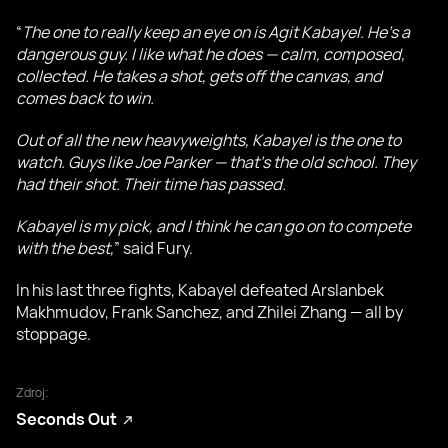
“
The one to really keep an eye on is Agit Kabayel. He’s a
dangerous guy. I like what he does — calm, composed,
collected. He takes a shot, gets off the canvas, and
comes back to win.
Out of all the new heavyweights, Kabayel is the one to
watch. Guys like Joe Parker — that’s the old school. They
had their shot. Their time has passed.
Kabayel is my pick, and I think he can go on to compete
with the best,
” said Fury.
In his last three fights, Kabayel defeated Arslanbek
Makhmudov, Frank Sanchez, and Zhilei Zhang — all by
stoppage.
Zdroj:
Seconds Out