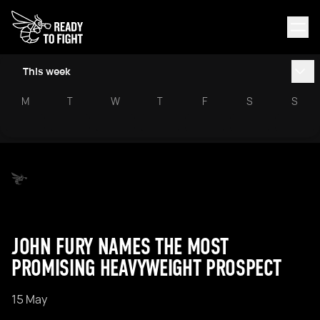
This week
M
T
W
T
F
S
S
JOHN FURY NAMES THE MOST
PROMISING HEAVYWEIGHT PROSPECT
15 May