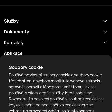
Služby
Program
Dokumenty
Výsledky
Zásady ochrany osobních údajů
Kontakty
Analytika
Podmínky použití
support@rtfight.com
Aplikace
Boxeři
Oznámení o riziku
Žebříčky
Pravidla komunity
Soubory cookie
Zprávy
Používáme vlastní soubory cookie a soubory cookie
Články
třetích stran, abychom mohli tuto webovou stránku
správně zobrazit a lépe porozumět tomu, jak se
Sparring Finder
RTF United service limited
používá, s cílem zlepšit služby, které nabízíme.
6 Burrows court, Liverpool, United Kingdom
Rozhodnutí o povolení používání souborů cookie lze
kdykoli změnit pomocí tlačítka cookie, které se
zobrazí po provedení výběru na tomto banneru.