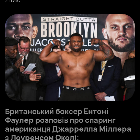
21 Dec
Британський боксер
Ентоні
Фаулер
розповів про спаринг
американця
Джаррелла Міллера
з
Лоуренсом Околі
: