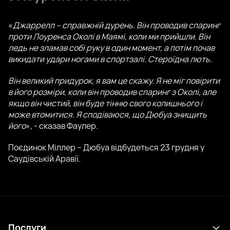
«
Джаррелл – справжній дурень. Він проводив спаринг
проти Лоуренса Околі в Маямі, коли ми прийшли. Він
ледь не зламав собі руку в один момент, а потім почав
викидати удари ногами в спортзалі. Стероїдна лють.
Він великий придурок, я вам це скажу. Я не міг повірити
в його розміри, коли він проводив спаринг з Околі, але
якщо він чистий, він буде тінню свого колишнього і
може втомитися. Я сподіваюся, що Дюбуа знищить
його
», - сказав Фаулер.
Поєдинок Міллер – Дюбуа відбудеться 23 грудня у
Саудівській Аравії.
Послуги