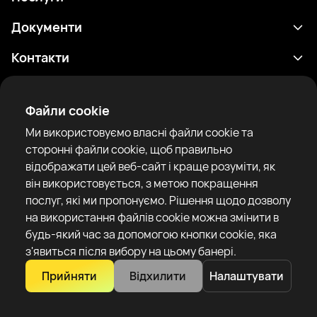
Розклад
Документи
Результати
Політика конфіденційності
Контакти
Аналітика
Умови використання
support@rtfight.com
Додатки
Боксери
Повідомлення про ризики
Файли cookie
Рейтинги
Правила спільноти
Ми використовуємо власні файли cookie та
Новини
сторонні файли cookie, щоб правильно
Статті
відображати цей веб-сайт і краще розуміти, як
він використовується, з метою покращення
Sparring Finder
RTF United service limited
послуг, які ми пропонуємо. Рішення щодо дозволу
6 Burrows court, Liverpool, United Kingdom
на використання файлів cookie можна змінити в
будь-який час за допомогою кнопки cookie, яка
з'явиться після вибору на цьому банері.
Прийняти
Відхилити
Налаштувати
Copyright 2022–2025 © All rights reserved