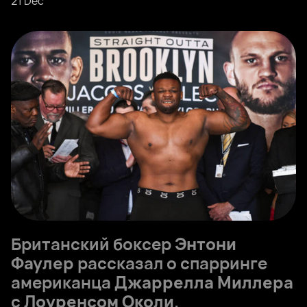
21 Dec
Британский боксер
Энтони
Фаулер
рассказал о спарринге
американца
Джаррелла Миллера
с
Лоуренсом Околи
.