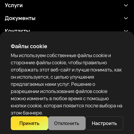
Услуги
Расписание
Документы
Результаты
Политика конфиденциальности
Контакты
Аналитика
Условия использования
support@rtfight.com
Приложения
Файлы cookie
Боксеры
Уведомление о рисках
Мы используем собственные файлы cookie и
Рейтинги
Правила сообщества
сторонние файлы cookie, чтобы правильно
Новости
отображать этот веб-сайт и лучше понимать, как
Статьи
он используется, с целью улучшения
предлагаемых нами услуг. Решение о
Sparring Finder
RTF United service limited
разрешении использования файлов cookie
6 Burrows court, Liverpool, United Kingdom
можно изменить в любое время с помощью
кнопки cookie, которая появится после выбора на
этом баннере.
Принять
Отклонить
Настроить
Copyright 2022–2025 © All rights reserved