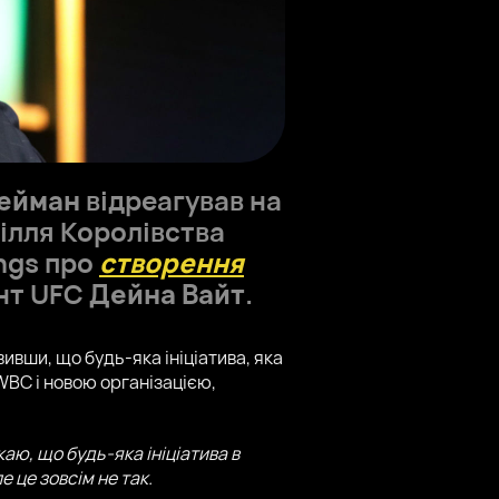
лейман
відреагував на
ілля Королівства
ings про
створення
ент UFC
Дейна Вайт
.
ивши, що будь-яка ініціатива, яка
WBC і новою організацією,
ю, що будь-яка ініціатива в
 це зовсім не так.