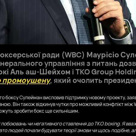
боксерської ради (WBC)
Маурісіо Су
нерального управління з питань дозв
ркі Аль аш-Шейхом
і TKO Group Hold
о промоушену
, який очолить презид
о боксу Сулейман висловив підтримку новому проекту, заяв
вною. Він також відкинув чутки про можливий конфлікт між 
можуть зробити бокс ще сильнішим.
побоювань чи негативного ставлення до TKO boxing. Я вважа
ато людей почали будувати теорії змови чи щось подібне, але