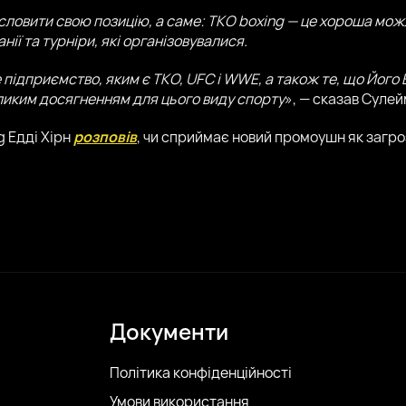
словити свою позицію, а саме: TKO boxing — це хороша мож
нії та турніри, які організовувалися.
 підприємство, яким є TKO, UFC і WWE, а також те, що Йог
еликим досягненням для цього виду спорту
», — сказав Сулей
g Едді Хірн
розповів
, чи сприймає новий промоушн як загро
Документи
Політика конфіденційності
Умови використання