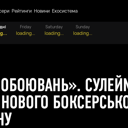
сери
Рейтинги
Новини
Екосистема
дні
Friday
Saturday
Sunday
g...
loading...
loading...
loading...
ОБОЮВАНЬ». СУЛЕЙМ
 НОВОГО БОКСЕРСЬК
НУ