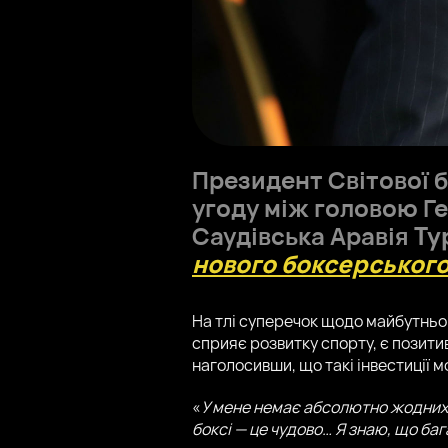
Президент Світової 
угоду між головою Ге
Саудівська Аравія
Ту
нового боксерськог
На тлі суперечок щодо майбутньог
сприяє розвитку спорту, є позити
наголосивши, що такі інвестиції 
«
У мене немає абсолютно жодних 
боксі — це чудово… Я знаю, що баг