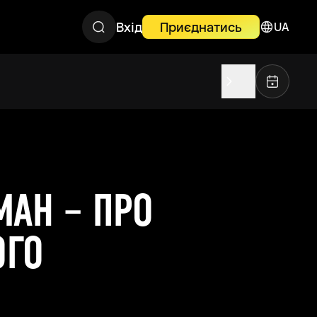
Вхід
Приєднатись
UA
АН – ПРО
ОГО