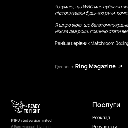
Я думаю, що WBC має публічно ви
підтримували будь-які рухи, компа
Я щиро вірю, що багатомільярдне
ніж за два роки, повинно стати в
Раніше керівник Matchroom Boxin
Ring Magazine
Джерело:
Послуги
Розклад
RTF United service limited
Результати
6 Burrows court, Liverpool,