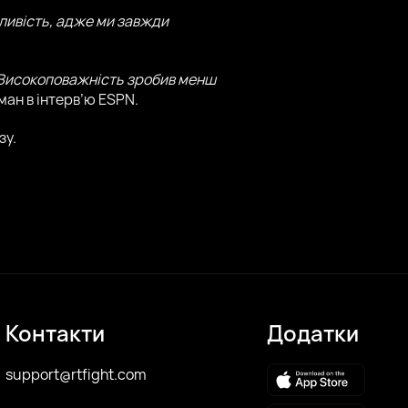
ливість, адже ми завжди
о Високоповажність зробив менш
ман в інтерв’ю ESPN.
зу.
Контакти
Додатки
support@rtfight.com