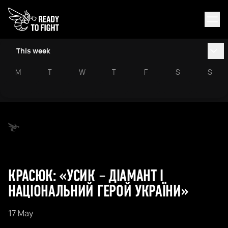
This week
M
T
W
T
F
S
S
​​КРАСЮК: «УСИК – ДІАМАНТ І
НАЦІОНАЛЬНИЙ ГЕРОЙ УКРАЇНИ»
17 May