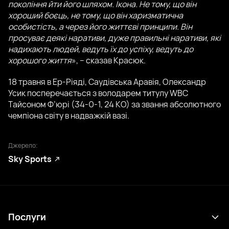
покоління йти його шляхом. Ікона. Не тому, що він
хороший боєць, не тому, що він харизматична
особистість, а через його життєві принципи. Він
просуває деякі наративи, дуже правильні наративи, які
надихають людей, ведуть їх до успіху, ведуть до
хорошого життя
», – сказав Красюк.
18 травня в Ер-Ріяді, Саудівська Аравія, Олександр
Усик посперечається з володарем титулу WBC
Тайсоном Ф’юрі (34-0-1, 24 КО) за звання абсолютного
чемпіона світу в надважкій вазі.
Джерело:
Sky Sports
Послуги