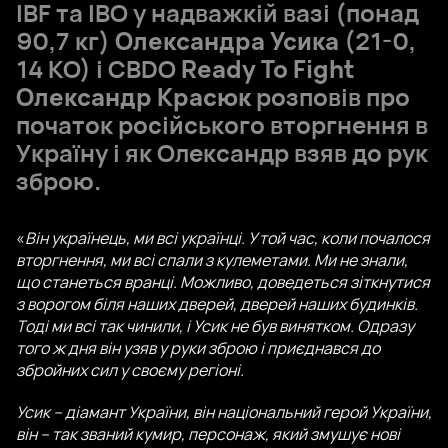
IBF та IBO у надважкій вазі (понад
90,7 кг)
Олександра Усика
(21-0,
14 КО) і CBDO
Ready To Fight
Олександр Красюк
розповів про
початок російського вторгнення в
Україну і як Олександр взяв до рук
зброю.
«
Він українець, ми всі українці. У той час, коли почалося
вторгнення, ми всі спали з кулеметами. Ми не знали,
що станеться вранці. Можливо, доведеться зіткнутися
з ворогом біля наших дверей, дверей наших будинків.
Тоді ми всі так чинили, і Усик не був винятком. Одразу
того ж дня він узяв у руки зброю і приєднався до
збройних сил у своєму регіоні.
Усик – діамант України, він національний герой України,
він – так званий кумир, персонаж, який змушує нові