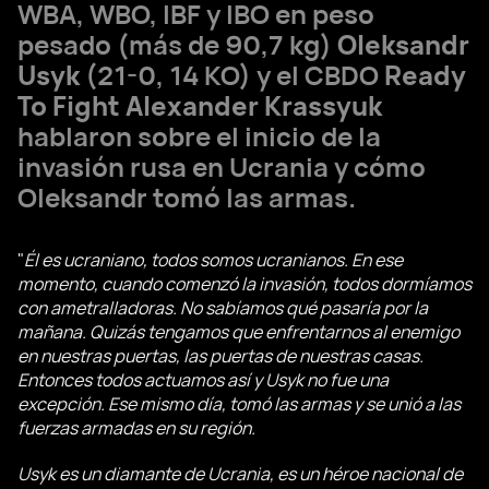
WBA, WBO, IBF y IBO en peso
pesado (más de 90,7 kg)
Oleksandr
Usyk
(21-0, 14 KO) y el CBDO
Ready
To Fight
Alexander Krassyuk
hablaron sobre el inicio de la
invasión rusa en Ucrania y cómo
Oleksandr tomó las armas.
"
Él es ucraniano, todos somos ucranianos. En ese
momento, cuando comenzó la invasión, todos dormíamos
con ametralladoras. No sabíamos qué pasaría por la
mañana. Quizás tengamos que enfrentarnos al enemigo
en nuestras puertas, las puertas de nuestras casas.
Entonces todos actuamos así y Usyk no fue una
excepción. Ese mismo día, tomó las armas y se unió a las
fuerzas armadas en su región.
Usyk es un diamante de Ucrania, es un héroe nacional de