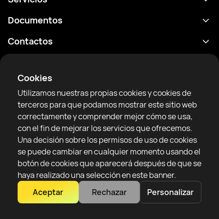
Calendario
Documentos
Resultados
Política de privacidad
Contactos
Analítica
Condiciones de uso
support@rtfight.com
Aplicaciones
Boxeadores
Declaración de divulgación de riesgos
Cookies
Clasificaciones
Reglas de la comunidad
Utilizamos nuestras propias cookies y cookies de
Noticias
terceros para que podamos mostrar este sitio web
Artículos
correctamente y comprender mejor cómo se usa,
con el fin de mejorar los servicios que ofrecemos.
Sparring Finder
RTF United service limited
Una decisión sobre los permisos de uso de cookies
6 Burrows court, Liverpool, Reino Unido
se puede cambiar en cualquier momento usando el
botón de cookies que aparecerá después de que se
haya realizado una selección en este banner.
Aceptar
Rechazar
Personalizar
Copyright 2022–2025 © All rights reserved