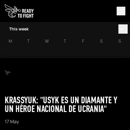
This week
M
T
W
T
F
S
S
KRASSYUK: "USYK ES UN DIAMANTE Y
UN HÉROE NACIONAL DE UCRANIA"
17 May