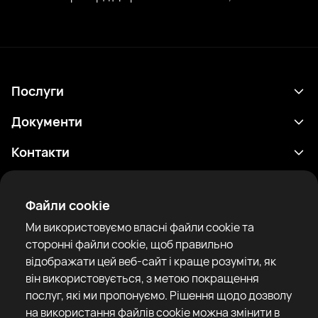
Послуги
Розклад
Документи
Результати
Політика конфіденційності
Контакти
Аналітика
Умови використання
support@rtfight.com
Додатки
Боксери
Повідомлення про ризики
Файли cookie
Рейтинги
Правила спільноти
Ми використовуємо власні файли cookie та
Новини
сторонні файли cookie, щоб правильно
Статті
відображати цей веб-сайт і краще розуміти, як
він використовується, з метою покращення
Sparring Finder
RTF United service limited
послуг, які ми пропонуємо. Рішення щодо дозволу
6 Burrows court, Liverpool, United Kingdom
на використання файлів cookie можна змінити в