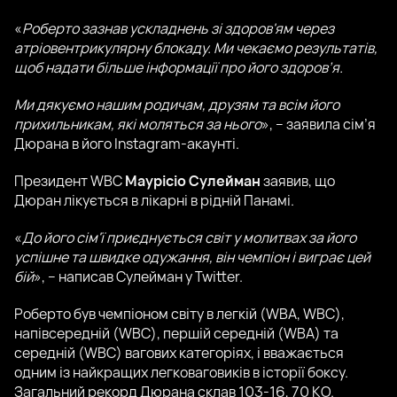
«
Роберто зазнав ускладнень зі здоров'ям через
атріовентрикулярну блокаду. Ми чекаємо результатів,
щоб надати більше інформації про його здоров’я.
Ми дякуємо нашим родичам, друзям та всім його
прихильникам, які моляться за нього
», – заявила сім’я
Дюрана в його Instagram-акаунті.
Президент WBC
Маурісіо Сулейман
заявив, що
Дюран лікується в лікарні в рідній Панамі.
«
До його сім'ї приєднується світ у молитвах за його
успішне та швидке одужання, він чемпіон і виграє цей
бій
», – написав Сулейман у Twitter.
Роберто був чемпіоном світу в легкій (WBA, WBC),
напівсередній (WBC), першій середній (WBA) та
середній (WBC) вагових категоріях, і вважається
одним із найкращих легковаговиків в історії боксу.
Загальний рекорд Дюрана склав 103-16, 70 КО.