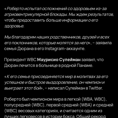
«
Роберто испытал осложнений со здоровьем из-за
атриовентрикулярной блокады. Мы ждем результатов,
чтобы предоставить больше информации о его
здоровье.
Мы благодарим наших родственников, друзей и всех
его поклонников, которые молятся за него
», – заявила
семья Дюрана в его Instagram-аккаунте.
Президент WBC
Маурисио Сулейман
заявил, что
Дюран лечится в больнице в родной Панаме.
«
К его семье присоединяется мир в молитвах за его
успешное и быстрое выздоровление, он чемпион и
выиграет этот бой
», – написал Сулейман в Twitter.
Роберто был чемпионом мира в легкой (WBA, WBC),
полусредней (WBC), первой средней (WBA) и средней
(WBC) весовых категориях, и считается одним из
лучших легковесов в истории бокса. Общий рекорд