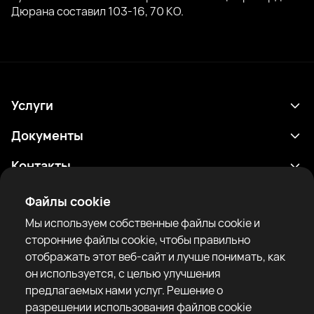
Дюрана составил 103-16, 70 КО.
Услуги
Расписание
Документы
Результаты
Политика конфиденциальности
Контакты
Аналитика
Условия использования
support@rtfight.com
Приложения
Файлы cookie
Боксеры
Уведомление о рисках
Мы используем собственные файлы cookie и
Рейтинги
Правила сообщества
сторонние файлы cookie, чтобы правильно
Новости
отображать этот веб-сайт и лучше понимать, как
Статьи
он используется, с целью улучшения
предлагаемых нами услуг. Решение о
Sparring Finder
RTF United service limited
разрешении использования файлов cookie
6 Burrows court, Liverpool, United Kingdom