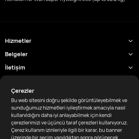
Hizmetler
Program
Belgeler
Sonuçlar
Gizlilik Politikası
İletişim
Analitik
Kullanım Şartları
support@rtfight.com
Ekler
Boksörler
Risk açıklama Beyanı
Çerezler
Sıralamalar
Topluluk Rehberleri
Bu web sitesini doğru şekilde görüntüleyebilmek ve
Haberler
sunduğumuz hizmetleri iyileştirmek amacıyla nasıl
Makaleler
kullanıldığını daha iyi anlayabilmek için kendi
çerezlerimizi ve üçüncü taraf çerezleri kullanıyoruz.
Sparring Finder
RTF United service limited
Çerez kullanım izinleriyle ilgili bir karar, bu banner
6 Burrows court, Liverpool, United Kingdom
üzerinde bir seçim yapıldıktan sonra görünecek