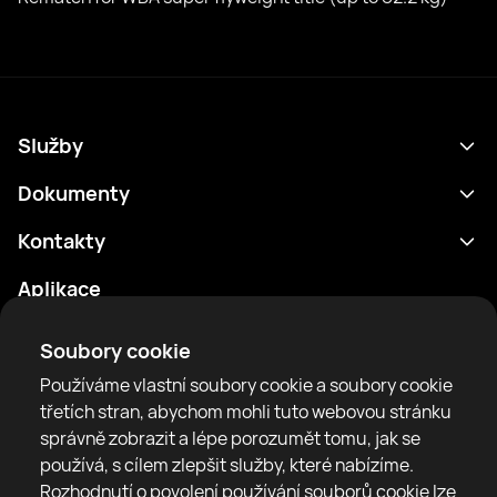
Služby
Program
Dokumenty
Výsledky
Zásady ochrany osobních údajů
Kontakty
Analytika
Podmínky použití
support@rtfight.com
Aplikace
Boxeři
Oznámení o riziku
Žebříčky
Pravidla komunity
Soubory cookie
Zprávy
Používáme vlastní soubory cookie a soubory cookie
Články
třetích stran, abychom mohli tuto webovou stránku
správně zobrazit a lépe porozumět tomu, jak se
Sparring Finder
RTF United service limited
používá, s cílem zlepšit služby, které nabízíme.
6 Burrows court, Liverpool, United Kingdom
Rozhodnutí o povolení používání souborů cookie lze