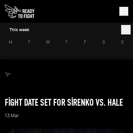
This week
M
T
W
T
F
S
S
FIGHT DATE SET FOR SIRENKO VS. HALE
13 Mar