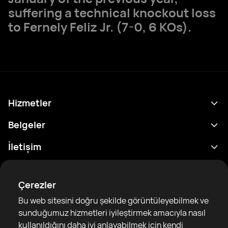
suffering a technical knockout loss
to Fernely Feliz Jr. (7-0, 6 KOs).
Hizmetler
Program
Belgeler
Sonuçlar
Gizlilik Politikası
İletişim
Analitik
Kullanım Şartları
support@rtfight.com
Ekler
Boksörler
Risk açıklama Beyanı
Çerezler
Sıralamalar
Topluluk Rehberleri
Bu web sitesini doğru şekilde görüntüleyebilmek ve
Haberler
sunduğumuz hizmetleri iyileştirmek amacıyla nasıl
Makaleler
kullanıldığını daha iyi anlayabilmek için kendi