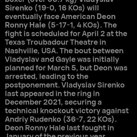
Sirenko
(19-0, 16 KOs) will
eventually face American
Deon
Ronny Hale
(5-17-1, 4 KOs). The
fight is scheduled for April 2 at the
Texas Troubadour Theatre in
Nashville, USA. The bout between
Vladyslav and Gayle was initially
planned for March 5, but Deon was
arrested, leading to the
postponement. Vladyslav Sirenko
last appeared in the ring in
December 2021, securing a
technical knockout victory against
Andriy Rudenko (36-7, 22 KOs).
Deon Ronny Hale last fought in
January of the previous year,