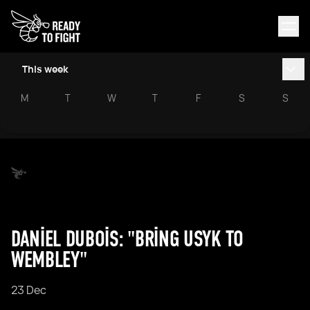
This week
M
T
W
T
F
S
S
DANIEL DUBOIS: "BRING USYK TO
WEMBLEY"
23 Dec