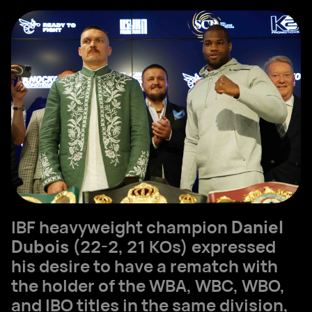
IBF heavyweight champion
Daniel
Dubois
(22-2, 21 KOs) expressed
his desire to have a rematch with
the holder of the WBA, WBC, WBO,
and IBO titles in the same division,