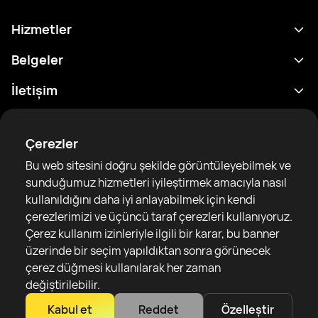
Hizmetler
Program
Belgeler
Sonuçlar
Gizlilik Politikası
İletişim
Analitik
Kullanım Şartları
support@rtfight.com
Ekler
Boksörler
Risk açıklama Beyanı
Çerezler
Sıralamalar
Topluluk Rehberleri
Bu web sitesini doğru şekilde görüntüleyebilmek ve
Haberler
sunduğumuz hizmetleri iyileştirmek amacıyla nasıl
Makaleler
kullanıldığını daha iyi anlayabilmek için kendi
çerezlerimizi ve üçüncü taraf çerezleri kullanıyoruz.
Sparring Finder
RTF United service limited
Çerez kullanım izinleriyle ilgili bir karar, bu banner
6 Burrows court, Liverpool, United Kingdom
üzerinde bir seçim yapıldıktan sonra görünecek
çerez düğmesi kullanılarak her zaman
değiştirilebilir.
Kabul et
Reddet
Özelleştir