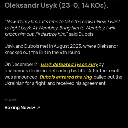
Oleksandr Usyk
(23-0, 14 KOs).
"
Now it’s my time. It’s time to take the crown. Now, I want
to fight Usyk. At Wembley. Bring him to Wembley. I will
knock him out. I’ll destroy him,
" said Dubois.
Usyk and Dubois met in August 2023, where Oleksandr
knocked out the Brit in the 9th round.
On December 21,
Usyk defeated Tyson Fury
by
unanimous decision, defending his title. After the result
was announced,
Dubois entered the ring
, called out the
Ukrainian for a fight, and received his agreement.
Kaynak:
Boxing News+