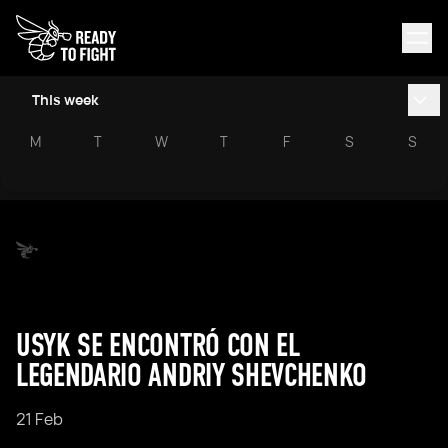
This week
M
T
W
T
F
S
S
USYK SE ENCONTRÓ CON EL
LEGENDARIO ANDRIY SHEVCHENKO
21 Feb