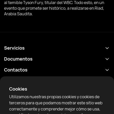
al temible Tyson Fury, titular del WBC. Todo esto, en un
evento que promete ser histórico, a realizarse en Riad,
Arabia Saudita.
Servicios
Calendario
Documentos
Resultados
Política de privacidad
Contactos
Analítica
Condiciones de uso
support@rtfight.com
Aplicaciones
Boxeadores
Declaración de divulgación de riesgos
Cookies
Clasificaciones
Reglas de la comunidad
Utilizamos nuestras propias cookies y cookies de
Noticias
terceros para que podamos mostrar este sitio web
Artículos
correctamente y comprender mejor cómo se usa,