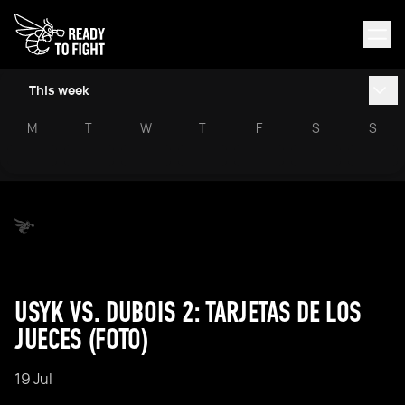
This week
M
T
W
T
F
S
S
USYK VS. DUBOIS 2: TARJETAS DE LOS
JUECES (FOTO)
19 Jul