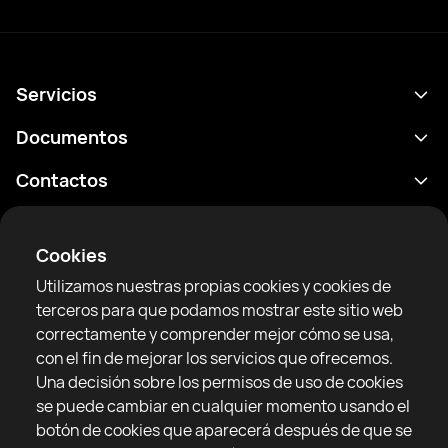
Servicios
Calendario
Documentos
Resultados
Política de privacidad
Contactos
Analítica
Condiciones de uso
support@rtfight.com
Aplicaciones
Boxeadores
Declaración de divulgación de riesgos
Cookies
Clasificaciones
Reglas de la comunidad
Utilizamos nuestras propias cookies y cookies de
Noticias
terceros para que podamos mostrar este sitio web
Artículos
correctamente y comprender mejor cómo se usa,
con el fin de mejorar los servicios que ofrecemos.
Sparring Finder
RTF United service limited
Una decisión sobre los permisos de uso de cookies
6 Burrows court, Liverpool, Reino Unido
se puede cambiar en cualquier momento usando el
botón de cookies que aparecerá después de que se