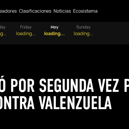
eadores
Clasificaciones
Noticias
Ecosistema
day
Friday
Hoy
Sunday
g...
loading...
loading...
loading...
Ó POR SEGUNDA VEZ 
CONTRA VALENZUELA