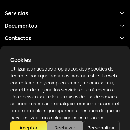
Servicios
Calendario
Documentos
Resultados
Política de privacidad
Contactos
Analítica
Condiciones de uso
support@rtfight.com
Aplicaciones
Boxeadores
Declaración de divulgación de riesgos
Cookies
Clasificaciones
Reglas de la comunidad
Utilizamos nuestras propias cookies y cookies de
Noticias
terceros para que podamos mostrar este sitio web
Artículos
correctamente y comprender mejor cómo se usa,
con el fin de mejorar los servicios que ofrecemos.
Sparring Finder
RTF United service limited
Una decisión sobre los permisos de uso de cookies
6 Burrows court, Liverpool, Reino Unido
se puede cambiar en cualquier momento usando el
botón de cookies que aparecerá después de que se
haya realizado una selección en este banner.
Aceptar
Rechazar
Personalizar