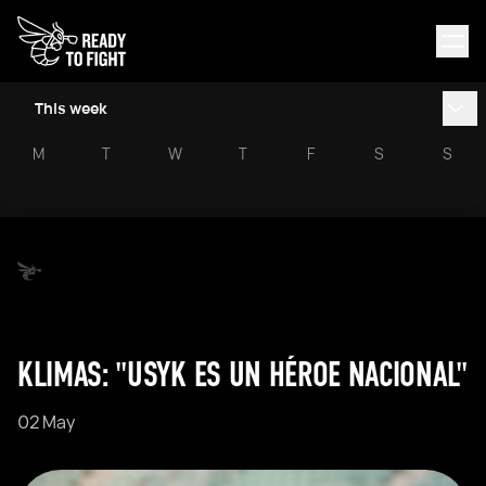
This week
M
T
W
T
F
S
S
KLIMAS: "USYK ES UN HÉROE NACIONAL"
02 May