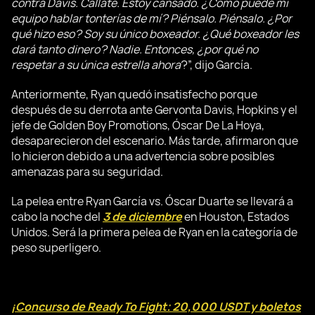
contra Davis. Cállate. Estoy cansado. ¿Cómo puede mi
equipo hablar tonterías de mí? Piénsalo. Piénsalo. ¿Por
qué hizo eso? Soy su único boxeador. ¿Qué boxeador les
dará tanto dinero? Nadie. Entonces, ¿por qué no
respetar a su única estrella ahora
?”, dijo García.
Anteriormente, Ryan quedó insatisfecho porque
después de su derrota ante Gervonta Davis, Hopkins y el
jefe de Golden Boy Promotions, Óscar De La Hoya,
desaparecieron del escenario. Más tarde, afirmaron que
lo hicieron debido a una advertencia sobre posibles
amenazas para su seguridad.
La pelea entre Ryan García vs. Óscar Duarte se llevará a
cabo la noche del
3 de diciembre
en Houston, Estados
Unidos. Será la primera pelea de Ryan en la categoría de
peso superligero.
¡Concurso de Ready To Fight: 20,000 USDT y boletos