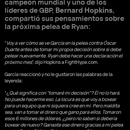
campeón mundial y uno de los
líderes de GBP,
Bernard Hopkins
,
compartió sus pensamientos sobre
la próxima pelea de Ryan:
“
Voy a ver cómo se ve García en la pelea contra Óscar
Duarte antes de tomar mi propia decisión sobre si debe
pelear nuevamente. Ryan debe hacer una declaración el
próximo mes
”, dijo Hopkins a FightHype.com.
García reaccionó y no le gustaron las palabras de la
leyenda:
“¿
Qué significa con “tomaré mi decisión”? Él no lo hará.
No puede hacerme eso. La locura es que voy a boxear
para un equipo que ni siquiera cree en mí. Pero maldita
sea, van a tomar el dinero que gano para ellos. Tomaron
esos 6 millones de dólares, ¿pero no saben si debería
boxear de nuevo? Ganaste ese dinero gracias a mi pelea