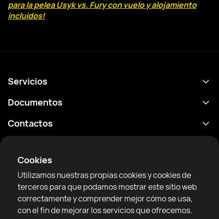
para la pelea Usyk vs. Fury con vuelo y alojamiento
incluidos!
Servicios
Calendario
Documentos
Resultados
Política de privacidad
Contactos
Analítica
Condiciones de uso
support@rtfight.com
Aplicaciones
Boxeadores
Declaración de divulgación de riesgos
Cookies
Clasificaciones
Reglas de la comunidad
Utilizamos nuestras propias cookies y cookies de
Noticias
terceros para que podamos mostrar este sitio web
Artículos
correctamente y comprender mejor cómo se usa,
con el fin de mejorar los servicios que ofrecemos.
Sparring Finder
RTF United service limited