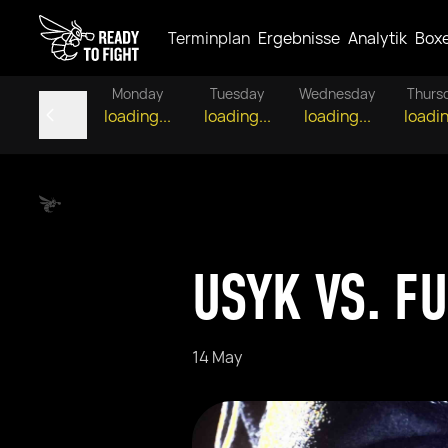
Terminplan
Ergebnisse
Analytik
Box
Monday
Tuesday
Wednesday
Thurs
loading...
loading...
loading...
loadin
USYK VS. F
14 May