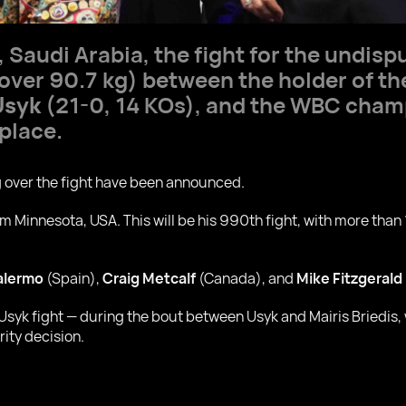
, Saudi Arabia, the fight for the undis
ver 90.7 kg) between the holder of th
Usyk
(21-0, 14 KOs), and the WBC cham
 place.
g over the fight have been announced.
m Minnesota, USA. This will be his 990th fight, with more tha
alermo
(Spain),
Craig Metcalf
(Canada), and
Mike Fitzgerald
 Usyk fight — during the bout between Usyk and Mairis Briedis,
rity decision.