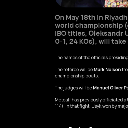
On May 18th in Riyadh
world championship (o
IBO titles,
Oleksandr 
0-1, 24 KOs), will take
The names of the officials presidin
The referee will be
Mark Nelson
fro
championship bouts.
The judges will be
Manuel Oliver P
Metcalf has previously officiated a
114). In that fight, Usyk won by majo