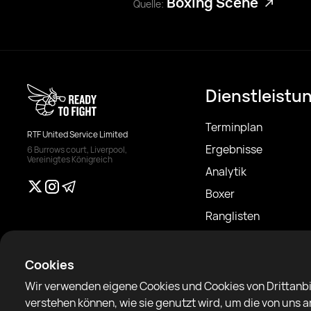
Boxing Scene
Quelle:
Dienstleistu
Terminplan
RTF United Service Limited
Ergebnisse
6 Burrows court, Liverpool,
Vereinigtes Königreich
Analytik
Boxer
Ranglisten
Nachrichten
Artikel
Cookies
Sparring Finder
Wir verwenden eigene Cookies und Cookies von Drittanbi
verstehen können, wie sie genutzt wird, um die von uns