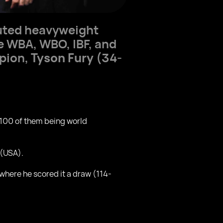
puted heavyweight
e WBA, WBO, IBF, and
pion,
Tyson Fury
(34-
n 100 of them being world
(USA).
 where he scored it a draw (114-