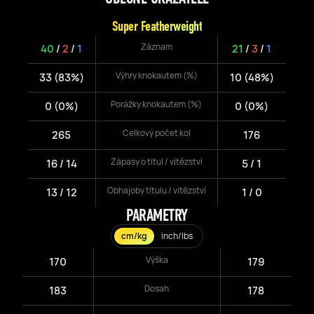
Super Featherweight
Záznam
40
/
2
/
1
21
/
3
/
1
Výhry knokautem (%)
33 (83%)
10 (48%)
Porážky knokautem (%)
0 (0%)
0 (0%)
Celkový počet kol
265
176
Zápasy o titul / vítězství
16 / 14
5 / 1
Obhajoby titulu / vítězství
13 / 12
1 / 0
PARAMETRY
cm/kg
inch/lbs
Výška
170
179
Dosah
183
178