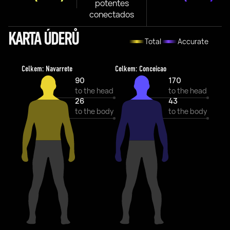
potentes
conectados
KARTA ÚDERŮ
Total
Accurate
Celkem: Navarrete
Celkem: Conceicao
90
170
to the head
to the head
26
43
to the body
to the body