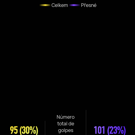
Celkem
Přesné
Número
total de
95
(30%)
101
(23%)
golpes