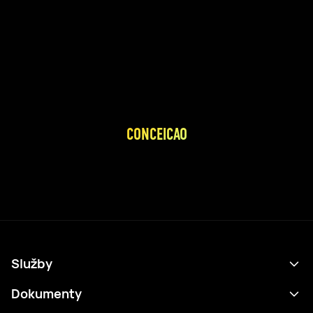
CONCEICAO
Služby
Program
Dokumenty