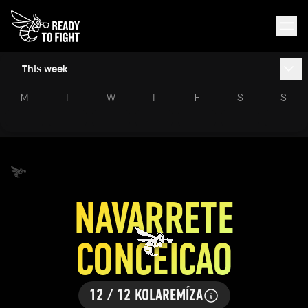
This week
M
T
W
T
F
S
S
NAVARRETE
CONCEICAO
12 / 12 KOLA
REMÍZA