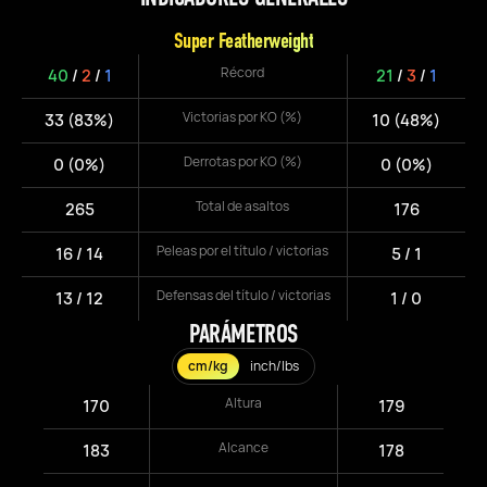
Super Featherweight
Récord
40
/
2
/
1
21
/
3
/
1
Victorias por KO (%)
33 (83%)
10 (48%)
Derrotas por KO (%)
0 (0%)
0 (0%)
Total de asaltos
265
176
Peleas por el título / victorias
16 / 14
5 / 1
Defensas del título / victorias
13 / 12
1 / 0
PARÁMETROS
cm/kg
inch/lbs
Altura
170
179
Alcance
183
178