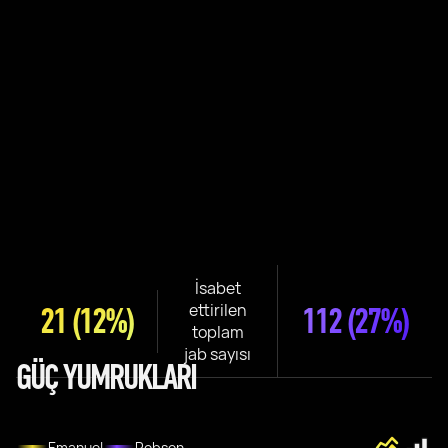
İsabet
ettirilen
21
(12%)
112
(27%)
toplam
jab sayısı
GÜÇ YUMRUKLARI
Emanuel
Robson