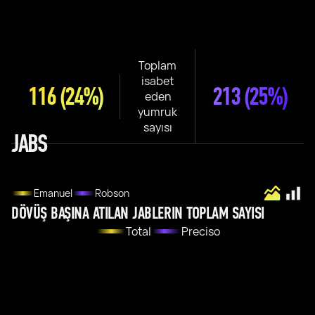
Toplam
isabet
116
(24%)
213
(25%)
eden
yumruk
sayısı
JABS
Emanuel
Robson
DÖVÜŞ BAŞINA ATILAN JABLERIN TOPLAM SAYISI
Total
Preciso