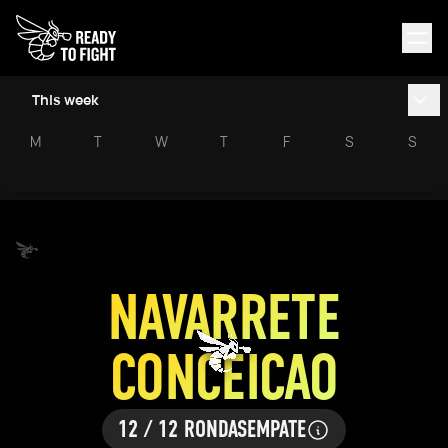
This week
M
T
W
T
F
S
S
NAVARRETE
CONCEICAO
12 / 12 RONDAS
EMPATE