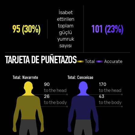
İsabet
ettirilen
toplam
95
(30%)
101
(23%)
güçlü
yumruk
sayısı
TARJETA DE PUÑETAZOS
Total
Accurate
Total: Navarrete
Total: Conceicao
90
170
to the head
to the head
26
43
to the body
to the body