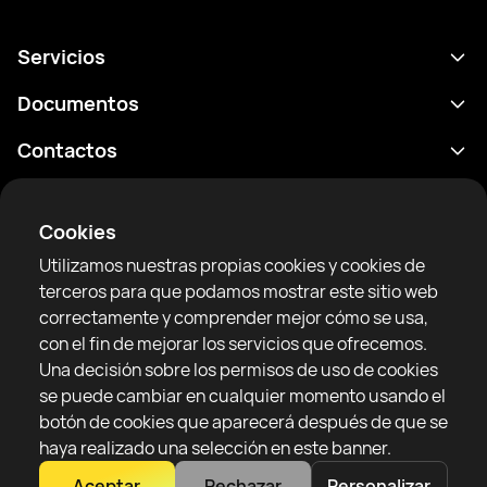
Servicios
Calendario
Documentos
Resultados
Política de privacidad
Contactos
Analítica
Condiciones de uso
support@rtfight.com
Aplicaciones
Boxeadores
Declaración de divulgación de riesgos
Cookies
Clasificaciones
Reglas de la comunidad
Utilizamos nuestras propias cookies y cookies de
Noticias
terceros para que podamos mostrar este sitio web
Artículos
correctamente y comprender mejor cómo se usa,
con el fin de mejorar los servicios que ofrecemos.
Sparring Finder
RTF United service limited
Una decisión sobre los permisos de uso de cookies
6 Burrows court, Liverpool, Reino Unido
se puede cambiar en cualquier momento usando el
botón de cookies que aparecerá después de que se
haya realizado una selección en este banner.
Aceptar
Rechazar
Personalizar