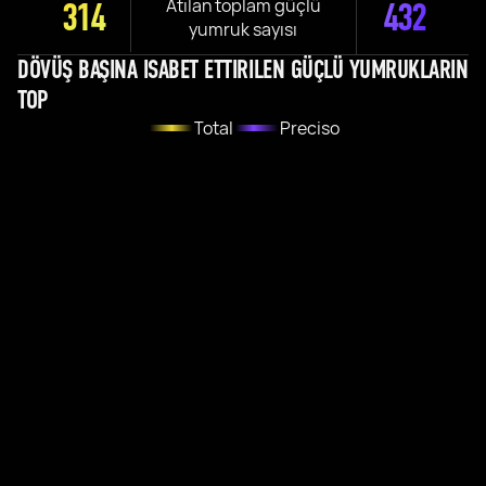
Atılan toplam güçlü
314
432
yumruk sayısı
DÖVÜŞ BAŞINA ISABET ETTIRILEN GÜÇLÜ YUMRUKLARIN
TOP
Total
Preciso