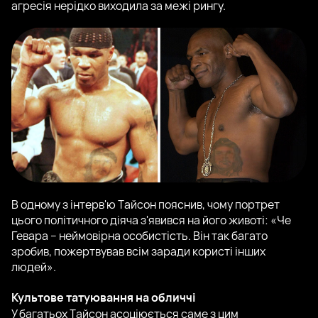
агресія нерідко виходила за межі рингу.
В одному з інтерв'ю Тайсон пояснив, чому портрет
цього політичного діяча з'явився на його животі: «Че
Гевара – неймовірна особистість. Він так багато
зробив, пожертвував всім заради користі інших
людей».
Культове татуювання на обличчі
У багатьох Тайсон асоціюється саме з цим