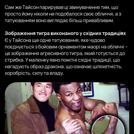
Сам же Тайсон парирував ці звинувачення тим, що
просто йому ніколи не подобалося своє обличчя, а з
татуюванням воно виглядає більш привабливим.
Зображення тигра виконаного у східних традиціях
Є у Тайсона ще одне татуювання, яке чудово
поєднується з бойовим орнаментом маорі на обличчі –
це зображення агресивного тигра, який готується до
стрибка. У малюнку явно помітні східні традиції, що
нагадують образ дракона, що означає шляхетність,
хоробрість, силу та владу.