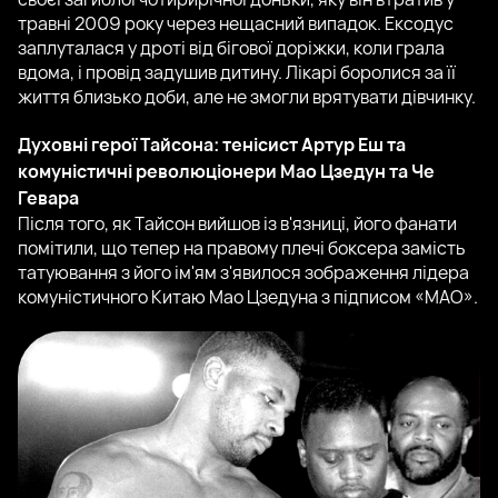
травні 2009 року через нещасний випадок. Ексодус
заплуталася у дроті від бігової доріжки, коли грала
вдома, і провід задушив дитину. Лікарі боролися за її
життя близько доби, але не змогли врятувати дівчинку.
Духовні герої Тайсона: тенісист Артур Еш та
комуністичні революціонери Мао Цзедун та Че
Гевара
Після того, як Тайсон вийшов із в'язниці, його фанати
помітили, що тепер на правому плечі боксера замість
татуювання з його ім'ям з'явилося зображення лідера
комуністичного Китаю Мао Цзедуна з підписом «МАО».