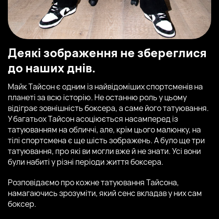
Деякі зображення не збереглися
до наших днів.
Майк Тайсон є одним із найвідоміших спортсменів на
планеті за всю історію. Не останню роль у цьому
відіграє зовнішність боксера, а саме його татуювання.
У багатьох Тайсон асоціюється насамперед із
татуюванням на обличчі, але, крім цього малюнку, на
тілі спортсмена є ще шість зображень. А було ще три
татуювання, про які ви могли вже й не знати. Усі вони
були набиті у різні періоди життя боксера.
Розповідаємо про кожне татуювання Тайсона,
намагаючись зрозуміти, який сенс вкладав у них сам
боксер.