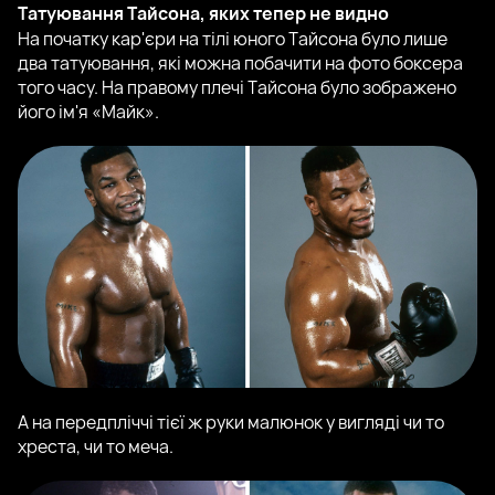
Татуювання Тайсона, яких тепер не видно
На початку кар'єри на тілі юного Тайсона було лише
два татуювання, які можна побачити на фото боксера
того часу. На правому плечі Тайсона було зображено
його ім'я «Майк».
А на передпліччі тієї ж руки малюнок у вигляді чи то
хреста, чи то меча.