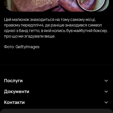
Цей малюнок знаходиться на тому самому місці,
правому передпліччі, де раніше знаходився символ
однієї з банд гетто, в якій колись був майбутній боксер,
про що ми згадували вище.
Фото: GettyImages
Послуги
Розклад
Документи
Результати
Політика конфіденційності
Контакти
Аналітика
Умови використання
support@rtfight.com