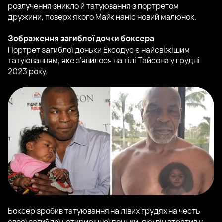
розлучення зникло й татуювання з портретом
дружини, поверх якого Майк наніс новий малюнок.
Зображення загиблої дочки боксера
Портрет загиблої доньки Ексодус є найсвіжішим
татуюванням, яке з'явилося на тілі Тайсона у грудні
2023 року.
Боксер зробив татуювання на лівих грудях на честь
своєї загиблої чотирирічної доньки, яку він втратив у