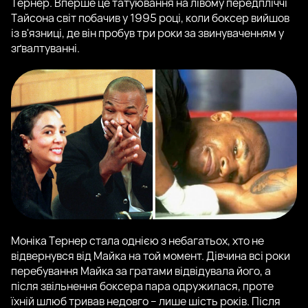
Тернер. Вперше це татуювання на лівому передпліччі
Тайсона світ побачив у 1995 році, коли боксер вийшов
із в'язниці, де він пробув три роки за звинуваченням у
зґвалтуванні.
Моніка Тернер стала однією з небагатьох, хто не
відвернувся від Майка на той момент. Дівчина всі роки
перебування Майка за гратами відвідувала його, а
після звільнення боксера пара одружилася, проте
їхній шлюб тривав недовго – лише шість років. Після