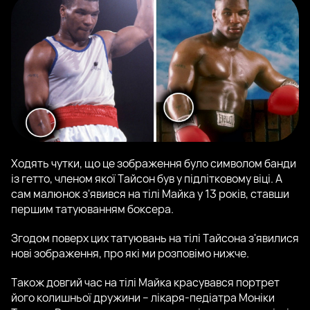
Ходять чутки, що це зображення було символом банди
із гетто, членом якої Тайсон був у підлітковому віці. А
сам малюнок з'явився на тілі Майка у 13 років, ставши
першим татуюванням боксера.
Згодом поверх цих татуювань на тілі Тайсона з'явилися
нові зображення, про які ми розповімо нижче.
Також довгий час на тілі Майка красувався портрет
його колишньої дружини – лікаря-педіатра Моніки