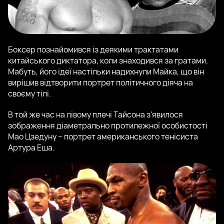
Боксер познайомився із деякими трактатами
китайського диктатора, коли знаходився за гратами.
Мабуть, його ідеї настільки надихнули Майка, що він
вирішив відтворити портрет політичного діяча на
своєму тілі.
В той же час на лівому плечі Тайсона з'явилося
зображення діаметрально протилежної особистості
Мао Цзедуну – портрет американського тенісиста
Артура Еша.