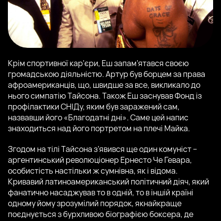
Крім спортивної кар'єри, Еш запам'ятався своєю
громадською діяльністю. Артур був борцем за права
афроамериканців, що, швидше за все, викликало до
нього симпатію Тайсона. Також Еш заснував Фонд із
профілактики СНІДу, яким був заражений сам,
назвавши його «Благодатні дні». Саме цей напис
знаходиться над його портретом на плечі Майка.
Згодом на тілі Тайсона з'явився ще один комуніст –
аргентинський революціонер Ернесто Че Гевара,
особистість настільки ж сумнівна, як і відома.
Кривавий латиноамериканський політичний діяч, який
фанатично насаджував то в одній, то в іншій країні
одному йому зрозумілий порядок, якнайкраще
поєднується з бурхливою біографією боксера, де