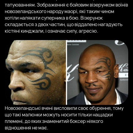
татуюванням. Зображення є бойовим візерунком воїнів
новозеландського народу маорі, які таким чином
хотіли налякати суперника в бою. Візерунок
складається з двох частин, що віддалено нагадують
кістяні кинджали, і означає силу, агресію.
Новозеландські вчені висловили своє обурення, тому
що такі малюнки можуть носити тільки нащадки
племені, до яких знаменитий боксер ніякого
відношення не має.