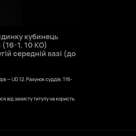
єдинку кубинець
н
(16-1, 10 КО)
гій середній вазі (до
 — UD 12. Рахунок суддів: 116-
вся від захисту титулу на користь