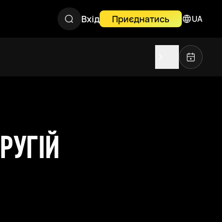
Вхід
Приєднатись
UA
РУГІЙ