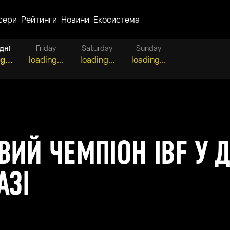
сери
Рейтинги
Новини
Екосистема
дні
Friday
Saturday
Sunday
g...
loading...
loading...
loading...
ВИЙ ЧЕМПІОН IBF У Д
АЗІ