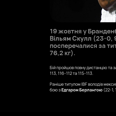
19 жовтня у Бранденб
Вільям Скулл
(23-0, 
посперечалися за титу
76,2 кг).
Бій пройшов повну дистанцію та 
113, 116-112 та 115-113.
Раніше титулом IBF володів мекс
бою з
Едгаром Берлангою
(22-1, 