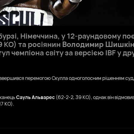
урзі, Німеччина, у 12-раундовому по
9 КО) та росіянин
Володимир Шишкі
л чемпіона світу за версією IBF у дру
завершився перемогою Скулла одноголосним рішенням суддів
иканець
Сауль Альварес
(62-2-2, 39 КО), однак він відмови
17 КО).