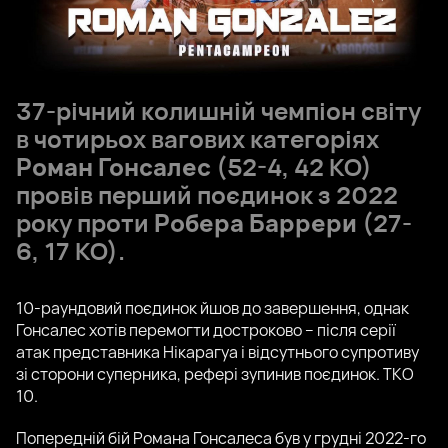
37-річний колишній чемпіон світу
в чотирьох вагових категоріях
Роман Гонсалес
(52-4, 42 КО)
провів перший поєдинок з 2022
року проти
Робера Баррери
(27-
6, 17 КО).
10-раундовий поєдинок йшов до завершення, однак
Гонсалес хотів перемогти достроково – після серії
атак представника Нікарагуа і відсутнього супротиву
зі сторони суперника, рефері зупинив поєдинок. TKO
10.
Попередній бій Романа Гонсалеса був у грудні 2022-го