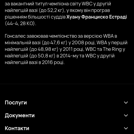
за вакантний титул чемпіона світу WBC у другій
найлегшій вазі (до 52,2 кг), у якому він програв
рішенням більшості суддів
Хуану Франциско Естраді
(44-4, 28 КО).
Гонсалес завоював чемпіонство за версією WBA в
мінімальній вазі (до 47,6 кг) у 2008 році, WBA у першій
найлегшій (до 48,98 кг) у 2011 році, WBC та The Ring у
найлегшій (до 50,8 кг) в 2014-му та WBC у другій
найлегшій вазі в 2016 році.
Послуги
Розклад
Документи
Результати
Політика конфіденційності
Контакти