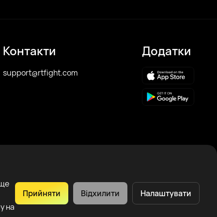
Контакти
Додатки
support@rtfight.com
аще
Прийняти
Відхилити
Налаштувати
у на