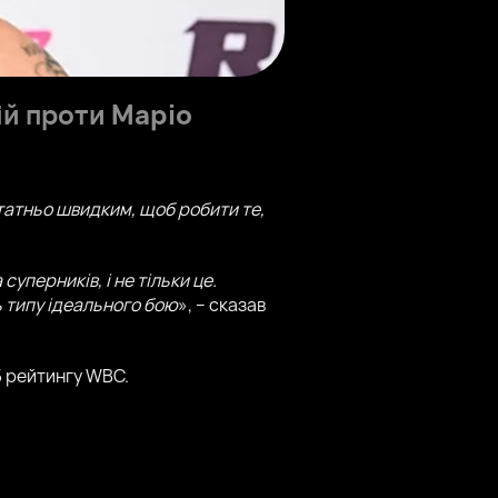
ій проти
Маріо
остатньо швидким, щоб робити те,
уперників, і не тільки це.
ь типу ідеального бою
», – сказав
5 рейтингу WBC.