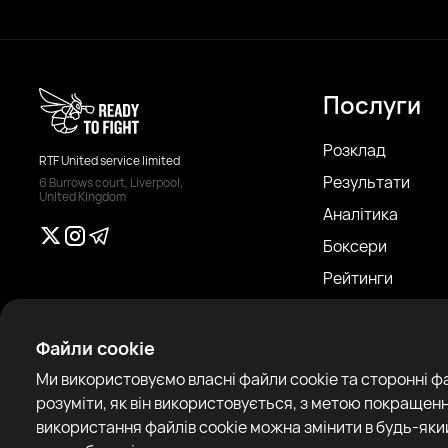
Послуги
Розклад
RTF United service limited
Результати
6 Burrows court, Liverpool,
United Kingdom
Аналітика
Боксери
Рейтинги
Новини
Статті
Файли cookie
Sparring Finder
Ми використовуємо власні файли cookie та сторонні ф
розуміти, як він використовується, з метою покращенн
використання файлів cookie можна змінити в будь-який