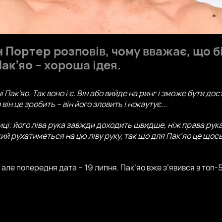
 Портер
розповів, чому вважає, що б
Пак’яо
– хороша ідея.
і Пак'яо. Так воно і є. Він або вийде на ринг і зможе бути д
ін це зробить – він його зловить і нокаутує...
і: його ліва рука завжди доходить швидше, ніж права рука с
ий рухатиметься на цю ліву руку, так що для Пак’яо це щос
але попередня дата – 19 липня. Пак’яо вже з’явився в топ-