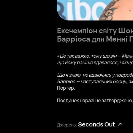
Ексчемпіон світу
Шон
Барріоса
для
Менні 
«
Це так важко, тому що він — Менн
що йому раніше вдавалося, і якщо в
Що я знаю, не вдаючись у подробиц
Барріос — наступальний боєць, як
Портер.
Поєдинок наразі не затверджено, 
Seconds Out
Джерело: