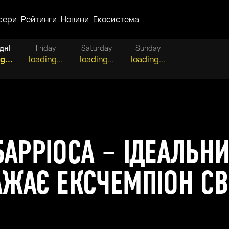
сери
Рейтинги
Новини
Екосистема
дні
Friday
Saturday
Sunday
g...
loading...
loading...
loading...
БАРРІОСА – ІДЕАЛЬН
АЖАЄ ЕКСЧЕМПІОН СВ