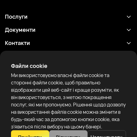
Послуги
Розклад
Документи
Результати
Політика конфіденційності
Контакти
Аналітика
Умови використання
support@rtfight.com
Додатки
Боксери
Повідомлення про ризики
Файли cookie
Рейтинги
Правила спільноти
Ми використовуємо власні файли cookie та
Новини
сторонні файли cookie, щоб правильно
Статті
відображати цей веб-сайт і краще розуміти, як
він використовується, з метою покращення
Sparring Finder
RTF United service limited
послуг, які ми пропонуємо. Рішення щодо дозволу
6 Burrows court, Liverpool, United Kingdom
на використання файлів cookie можна змінити в
будь-який час за допомогою кнопки cookie, яка
з'явиться після вибору на цьому банері.