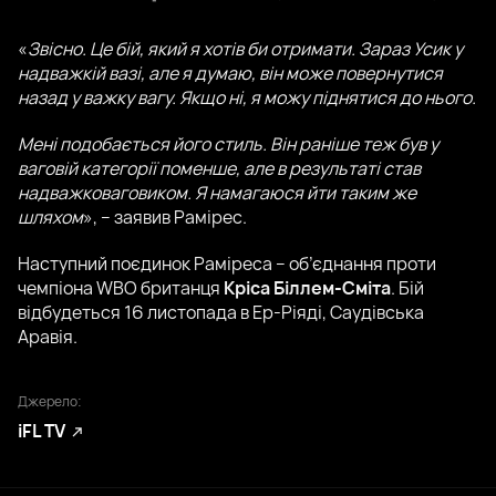
«
Звісно. Це бій, який я хотів би отримати. Зараз Усик у
надважкій вазі, але я думаю, він може повернутися
назад у важку вагу. Якщо ні, я можу піднятися до нього.
Мені подобається його стиль. Він раніше теж був у
ваговій категорії поменше, але в результаті став
надважковаговиком. Я намагаюся йти таким же
шляхом
», – заявив Рамірес.
Наступний поєдинок Раміреса – об’єднання проти
чемпіона WBO британця
Кріса Біллем-Сміта
. Бій
відбудеться 16 листопада в Ер-Ріяді, Саудівська
Аравія.
Джерело:
iFL TV