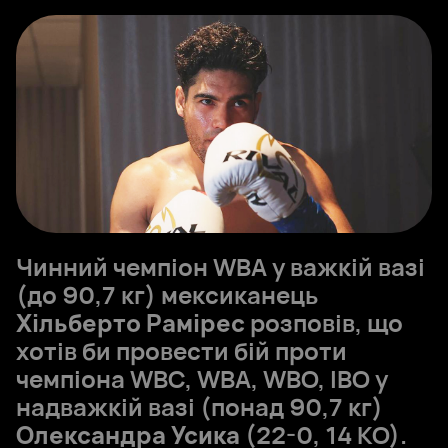
Чинний чемпіон WBA у важкій вазі
(до 90,7 кг) мексиканець
Хільберто Рамірес
розповів, що
хотів би провести бій проти
чемпіона WBC, WBA, WBO, IBO у
надважкій вазі (понад 90,7 кг)
Олександра Усика
(22-0, 14 КО).