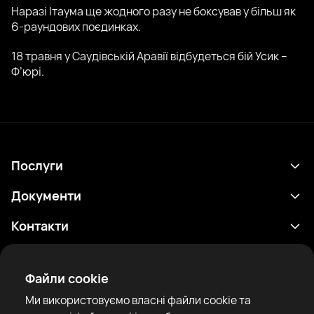
Наразі Ітаума ще жодного разу не боксував у більш як
6-раундових поєдинках.
18 травня у Саудівській Аравії відбудеться бій Усик –
Ф’юрі.
Послуги
Розклад
Документи
Результати
Політика конфіденційності
Контакти
Аналітика
Умови використання
support@rtfight.com
Додатки
Боксери
Повідомлення про ризики
Файли cookie
Рейтинги
Правила спільноти
Ми використовуємо власні файли cookie та
Новини