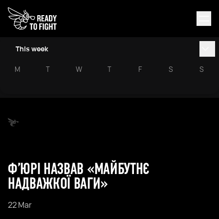
This week
M
T
W
T
F
S
S
Ф’ЮРІ НАЗВАВ «МАЙБУТНЄ
НАДВАЖКОЇ ВАГИ»
22 Mar