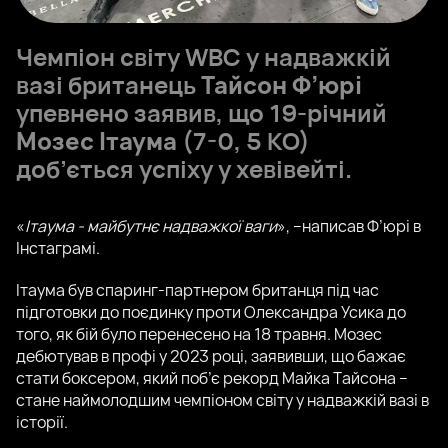
Чемпіон світу WBC у надважкій
вазі британець
Тайсон Ф’юрі
упевнено заявив, що 19-річний
Мозес Ітаума
(7-0, 5 КО)
доб’ється успіху у хевівейті.
«
Ітаума - майбутнє надважкої ваги
», –написав Ф’юрі в
Інстаграмі.
Ітаума був спаринг-партнером британця під час
підготовки до поєдинку проти Олександра Усика до
того, як бій було перенесено на 18 травня. Мозес
дебютував в профі у 2023 році, заявивши, що бажає
стати боксером, який поб’є рекорд Майка Тайсона –
стане наймолодшим чемпіоном світу у надважкій вазі в
історії.