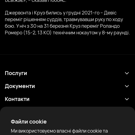
Джервонта і Круз бились у грудні 2021-го – Девіс
переміг рішенням суддів, травмувавши руку по ходу
бою. У ніч з 30 на 31 березня Круз переміг Роландо
Ромеро (15-2, 13 КО) технічним нокаутом у 8-му раунді.
Послуги
Розклад
Документи
Результати
Політика конфіденційності
Контакти
Аналітика
Умови використання
support@rtfight.com
Додатки
Боксери
Повідомлення про ризики
Файли cookie
Рейтинги
Правила спільноти
Ми використовуємо власні файли cookie та
Новини