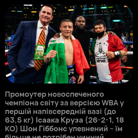
Промоутер новоспеченого
чемпіона світу за версією WBA у
першій напівсередній вазі (до
63,5 кг)
Ісаака Круза
(26-2-1, 18
KO)
Шон Гіббонс
упевнений – їм
більше не потрібен чинний