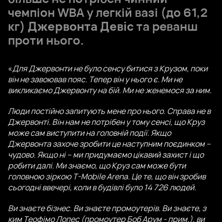
чемпіон WBA у легкій вазі (до 61,2
кг)
Джервонта Девіс
та реванш
проти нього.
«
Для Джервонти не було сенсу битися з Крузом, поки
він не завоював пояс. Тепер він у нього є. Ми не
викликаємо Джервонту на бій. Ми не женемося за ним.
Люди постійно запитують мене про нього. Справа не в
Джервонті. Він нам не потрібен у тому сенсі, що Круз
може сам виступити на головній події. Якщо
Джервонта захоче зробити це наступним поєдинком –
чудово. Якщо ні – ми придумаємо цікавий захист і що
робити далі. Ми знаємо, що Круз сам може бути
головною зіркою T-Mobile Arena. Це те, що він зробив
сьогодні ввечері, коли в будівлі було 14 726 людей.
Ви знаєте бізнес. Ви знаєте промоутерів. Ви знаєте, з
ким Теофімо Лопес (промоутер Боб Арум - прим.), ви