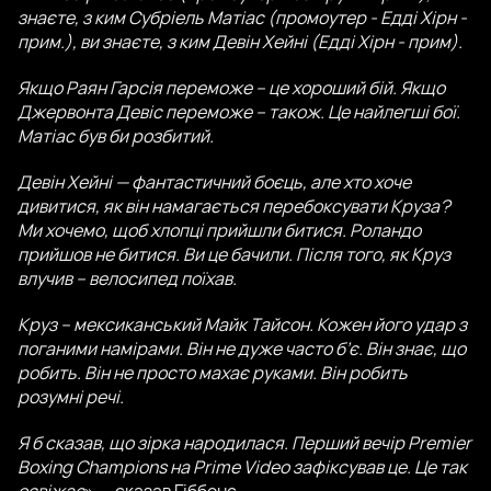
знаєте, з ким Субріель Матіас (промоутер - Едді Хірн -
прим.), ви знаєте, з ким Девін Хейні (Едді Хірн - прим).
Якщо Раян Гарсія переможе – це хороший бій. Якщо
Джервонта Девіс переможе – також. Це найлегші бої.
Матіас був би розбитий.
Девін Хейні — фантастичний боєць, але хто хоче
дивитися, як він намагається перебоксувати Круза?
Ми хочемо, щоб хлопці прийшли битися. Роландо
прийшов не битися. Ви це бачили. Після того, як Круз
влучив – велосипед поїхав.
Круз – мексиканський Майк Тайсон. Кожен його удар з
поганими намірами. Він не дуже часто б’є. Він знає, що
робить. Він не просто махає руками. Він робить
розумні речі.
Я б сказав, що зірка народилася. Перший вечір Premier
Boxing Champions на Prime Video зафіксував це. Це так
освіжає
», – сказав Гіббонс.