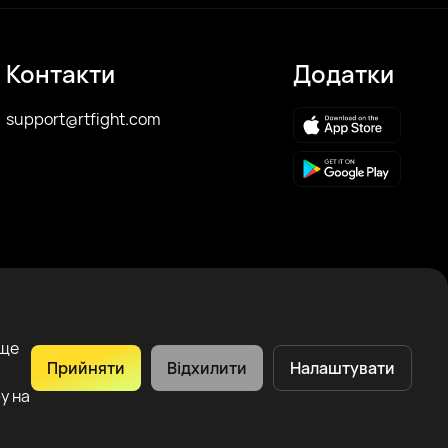
Контакти
Додатки
support@rtfight.com
аще
Прийняти
Відхилити
Налаштувати
у на