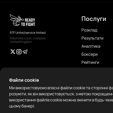
Послуги
Розклад
RTF United service limited
Результати
6 Burrows court, Liverpool,
United Kingdom
Аналітика
Боксери
Рейтинги
Новини
Статті
Файли cookie
Sparring Finder
Ми використовуємо власні файли cookie та сторонні ф
розуміти, як він використовується, з метою покращенн
використання файлів cookie можна змінити в будь-який
цьому банері.