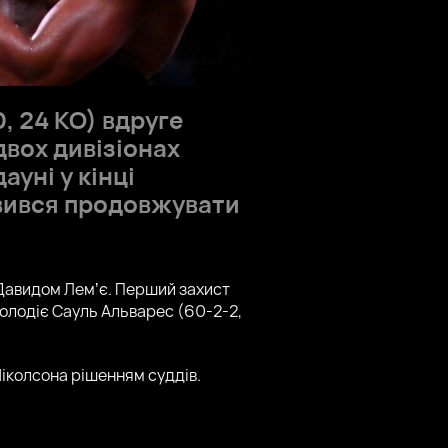
, 24 КО) вдруге
двох дивізіонах
ауні у кінці
овився продовжувати
 Давидом Лемʼє. Перший захист
володіє Сауль Альварес (60-2-2,
 Ніколсона рішенням суддів.