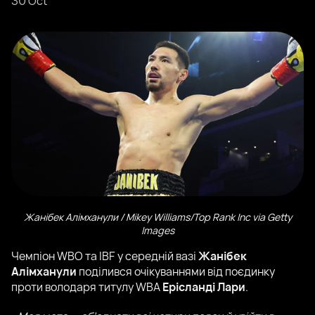
30 Oct
Жанібек Алімханули / Mikey Williams/Top Rank Inc via Getty
Images
Чемпіон WBO та IBF у середній вазі
Жанібек
Алімханули
поділився очікуваннями від поєдинку
проти володаря титулу WBA
Ерісланді Лари
.