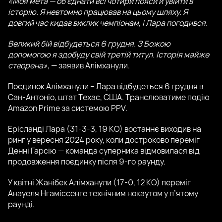
«Моя мета — об’єднати всі чотири пояси й увійти в
історію. Я невтомно працював на цьому шляху. Я
довгий час кидав виклик чемпіонам, і Лара погодився.
Великий бій відбудеться 6 грудня. З Божою
допомогою я здобуду свій третій титул. Історія майже
створена»
, — заявив Алімханули.
Поєдинок Алімханули – Лара відбудеться 6 грудня в
Сан-Антоніо, штат Техас, США. Транслюватиме подію
Amazon Prime за системою PPV.
Ерісланді Лара (31-3-3, 19 КО) востаннє виходив на
ринг у вересня 2024 року, коли достроково переміг
Денні Гарсію — команда суперника відмовилася від
продовження поєдинку після 9-го раунду.
У квітні Жанібек Алімханули (17-0, 12 КО) переміг
Анауеля Нгаміссенге технічним нокаутом у пʼятому
раунді.