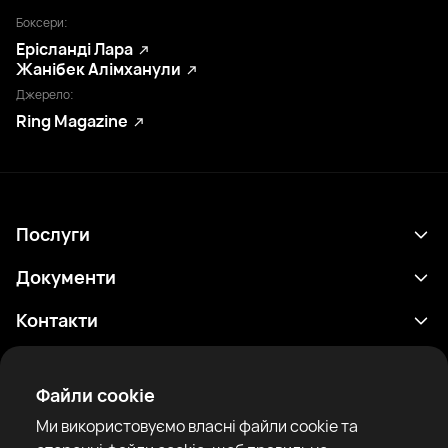
Боксери:
Ерісланді Лара
Жанібек Алімханули
Джерело:
Ring Magazine
Послуги
Розклад
Документи
Результати
Політика конфіденційності
Контакти
Аналітика
Умови використання
support@rtfight.com
Додатки
Боксери
Повідомлення про ризики
Файли cookie
Рейтинги
Правила спільноти
Ми використовуємо власні файли cookie та
Новини