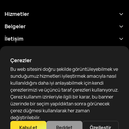
Hizmetler
Program
Belgeler
Sonuçlar
Gizlilik Politikası
İletişim
Analitik
Kullanım Şartları
support@rtfight.com
Ekler
Boksörler
Risk açıklama Beyanı
Çerezler
Sıralamalar
Topluluk Rehberleri
Bu web sitesini doğru şekilde görüntüleyebilmek ve
Haberler
sunduğumuz hizmetleri iyileştirmek amacıyla nasıl
Makaleler
kullanıldığını daha iyi anlayabilmek için kendi
çerezlerimizi ve üçüncü taraf çerezleri kullanıyoruz.
Sparring Finder
RTF United service limited
Çerez kullanım izinleriyle ilgili bir karar, bu banner
6 Burrows court, Liverpool, United Kingdom
üzerinde bir seçim yapıldıktan sonra görünecek
çerez düğmesi kullanılarak her zaman
değiştirilebilir.
Kabul et
Reddet
Özelleştir