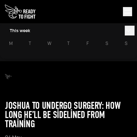
This week
M
T
W
T
F
S
S
JOSHUA TO UNDERGO SURGERY: HOW
LONG HE’LL BE SIDELINED FROM
TRAINING