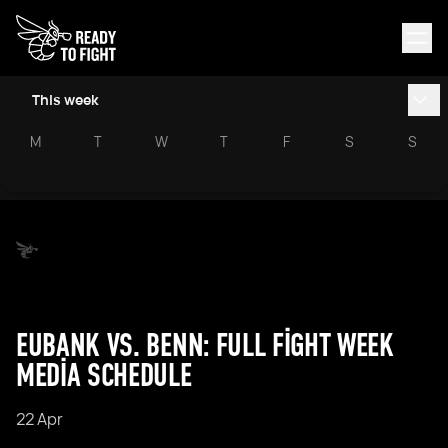
This week
M
T
W
T
F
S
S
EUBANK VS. BENN: FULL FIGHT WEEK
MEDIA SCHEDULE
22 Apr