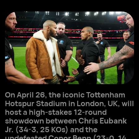
On April 26, the iconic Tottenham
Hotspur Stadium in London, UK, will
host a high-stakes 12-round
showdown between
Chris Eubank
Jr.
(34-3, 25 KOs) and the
undefeated
Conor Benn
(23-0, 14