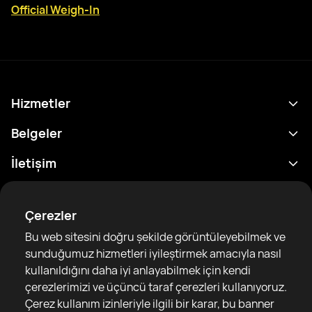
Official Weigh-In
Hizmetler
Program
Belgeler
Sonuçlar
Gizlilik Politikası
İletişim
Analitik
Kullanım Şartları
support@rtfight.com
Ekler
Boksörler
Risk açıklama Beyanı
Çerezler
Sıralamalar
Topluluk Rehberleri
Bu web sitesini doğru şekilde görüntüleyebilmek ve
Haberler
sunduğumuz hizmetleri iyileştirmek amacıyla nasıl
Makaleler
kullanıldığını daha iyi anlayabilmek için kendi
çerezlerimizi ve üçüncü taraf çerezleri kullanıyoruz.
Sparring Finder
RTF United service limited
Çerez kullanım izinleriyle ilgili bir karar, bu banner
6 Burrows court, Liverpool, United Kingdom