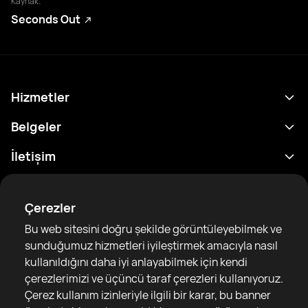
Kaynak:
Seconds Out
Hizmetler
Program
Belgeler
Sonuçlar
Gizlilik Politikası
İletişim
Analitik
Kullanım Şartları
support@rtfight.com
Ekler
Boksörler
Risk açıklama Beyanı
Çerezler
Sıralamalar
Topluluk Rehberleri
Bu web sitesini doğru şekilde görüntüleyebilmek ve
Haberler
sunduğumuz hizmetleri iyileştirmek amacıyla nasıl
Makaleler
kullanıldığını daha iyi anlayabilmek için kendi
çerezlerimizi ve üçüncü taraf çerezleri kullanıyoruz.
Sparring Finder
RTF United service limited
Çerez kullanım izinleriyle ilgili bir karar, bu banner
6 Burrows court, Liverpool, United Kingdom