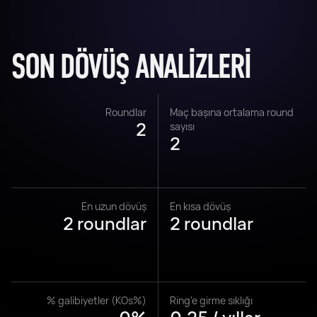
SON DÖVÜŞ ANALIZLERI
Roundlar
Maç başına ortalama round
2
sayısı
2
En uzun dövüş
En kısa dövüş
2 roundlar
2 roundlar
% galibiyetler (KOs%)
Ring'e girme sıklığı