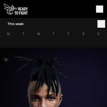
This week
M
T
W
T
F
S
S