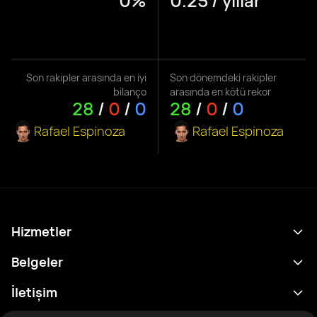
0%
0.25 / yıllar
Son rakipler arasında en iyi
Son dönemdeki rakipler
bilanço
arasında en kötü rekor
28
/
0
/
0
28
/
0
/
0
Rafael Espinoza
Rafael Espinoza
Hizmetler
Program
Belgeler
Sonuçlar
Gizlilik Politikası
İletişim
Analitik
Kullanım Şartları