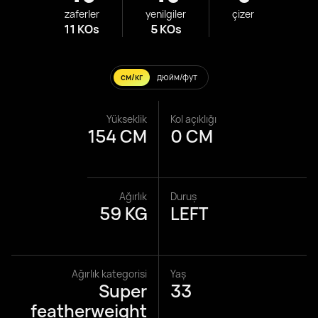
zaferler
yenilgiler
çizer
11 KOs
5 KOs
см/кг
дюйм/фут
Yükseklik
Kol açıklığı
154 CM
0 CM
Ağırlık
Duruş
59 KG
LEFT
Ağırlık kategorisi
Yaş
Super
33
featherweight