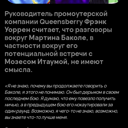
Руководитель промоутерской
компании Queensberry
Фрэнк
Уоррен
считает, что разговоры
вокруг
Мартина Баколе
, в
частности вокруг его
потенциальной встречи с
Мозесом Итаумой
, не имеют
смысла.
«Я не знаю, почему вы продолжаете говорить о
Баколе, я этого не понимаю. Он был дерьмом в своем
последнем бою. Я думаю, что ему повезло получить
ничью, а в предыдущем бою его нокаутировали за
один раунд. Возможно, я чего-то не знаю, возможно,
вы знаете что-то лучше меня.