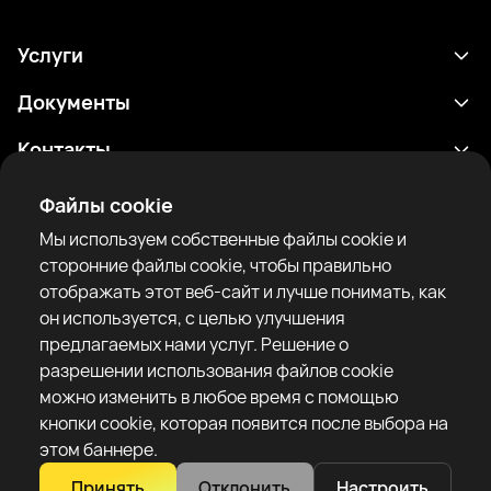
Услуги
Расписание
Документы
Результаты
Политика конфиденциальности
Контакты
Аналитика
Условия использования
support@rtfight.com
Приложения
Файлы cookie
Боксеры
Уведомление о рисках
Мы используем собственные файлы cookie и
Рейтинги
Правила сообщества
сторонние файлы cookie, чтобы правильно
Новости
отображать этот веб-сайт и лучше понимать, как
Статьи
он используется, с целью улучшения
предлагаемых нами услуг. Решение о
Sparring Finder
RTF United service limited
разрешении использования файлов cookie
6 Burrows court, Liverpool, United Kingdom
можно изменить в любое время с помощью
кнопки cookie, которая появится после выбора на
этом баннере.
Принять
Отклонить
Настроить