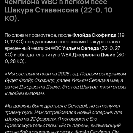
чемпиона WBC в легком весе
Шакура Стивенсона
(22-0, 10
КО).
По словам промоутера, после
Флойда Скофилда
(19-
0, 12 КО) следующими соперниками Шакура станут
временный чемпион WBC
Уильям Сепеда
(32-0, 27
КО) и обладатель титула WBA
Джервонта Дэвис
(30-
0, 28 КО).
«
Мы составили план на 2025 год. Первым соперником
будет Флойд Скофилд, далее Уильям Сепеда в мае, а
затем Джервонта Дэвис. Это год Шакура, и мы готовы
к любым вызовам.
Мы должны были драться с Сепедой, но он получил
травму руки. Нам потребовался новый соперник для
Шакура на 22 февраля. Я поговорил с Его
Превосходительством: «Есть парень, вызывающий
его на бой в социальных сетях, Флойд Скофилд. Он