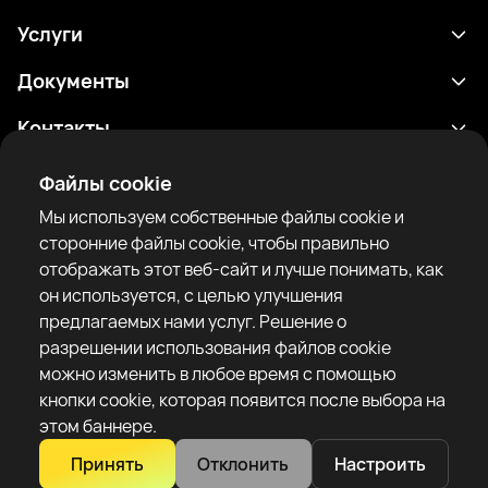
Услуги
Расписание
Документы
Результаты
Политика конфиденциальности
Контакты
Аналитика
Условия использования
support@rtfight.com
Приложения
Файлы cookie
Боксеры
Уведомление о рисках
Мы используем собственные файлы cookie и
Рейтинги
Правила сообщества
сторонние файлы cookie, чтобы правильно
Новости
отображать этот веб-сайт и лучше понимать, как
Статьи
он используется, с целью улучшения
предлагаемых нами услуг. Решение о
Sparring Finder
RTF United service limited
разрешении использования файлов cookie
6 Burrows court, Liverpool, United Kingdom
можно изменить в любое время с помощью
кнопки cookie, которая появится после выбора на
этом баннере.
Принять
Отклонить
Настроить