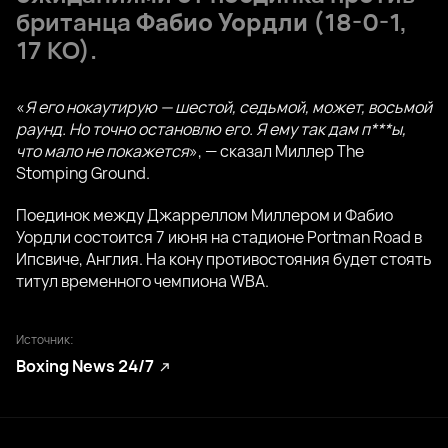
британца
Фабио Уордли
(18-0-1,
17 КО).
«
Я его нокаутирую — шестой, седьмой, может, восьмой
раунд. Но точно остановлю его. Я ему так дам п***ы,
что мало не покажется
», — сказал Миллер The
Stomping Ground.
Поединок между Джарреллом Миллером и Фабио
Уордли состоится 7 июня на стадионе Portman Road в
Ипсвиче, Англия. На кону противостояния будет стоять
титул временного чемпиона WBA.
Источник:
Boxing News 24/7