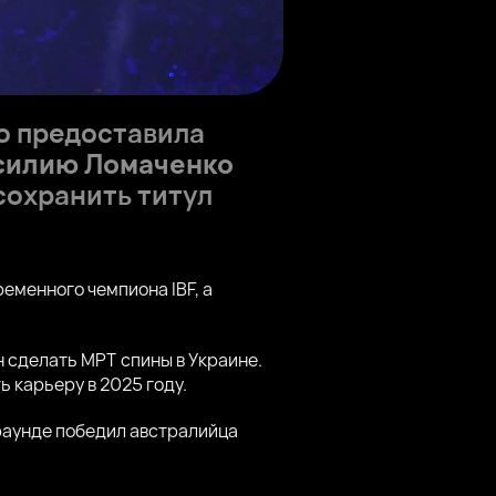
 предоставила
силию Ломаченко
сохранить титул
ременного чемпиона IBF, а
 сделать МРТ спины в Украине.
 карьеру в 2025 году.
 раунде победил австралийца