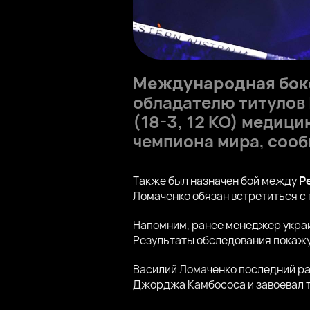
Международная бокс
обладателю титулов IB
(18-3, 12 КО) медици
чемпиона мира, сооб
Также был назначен бой между
Р
Ломаченко обязан встретиться с 
Напомним, ранее менеджер украи
Результаты обследования покажу
Василий Ломаченко последний раз
Джорджа Камбососа и завоевал ти