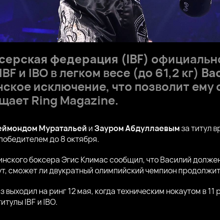
ерская федерация (IBF)
официально
F и IBO в легком весе (до 61,2 кг)
Ва
нское исключение, что позволит ему 
щает Ring Magazine.
еймондом Муратальей
и
Зауром Абдуллаевым
за титул в
победителем до 8 октября.
нского боксера Эгис Климас сообщил, что Василий должен
т, сможет ли двукратный олимпийский чемпион продолжить
 выходил на ринг 12 мая, когда техническим нокаутом в 11
тулы IBF и IBO.