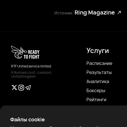
Ring Magazine
Источник:
Услуги
Расписание
RTF United service limited
Результаты
6 Burrows court, Liverpool,
United Kingdom
Аналитика
Боксеры
Рейтинги
Новости
Статьи
Файлы cookie
Sparring Finder