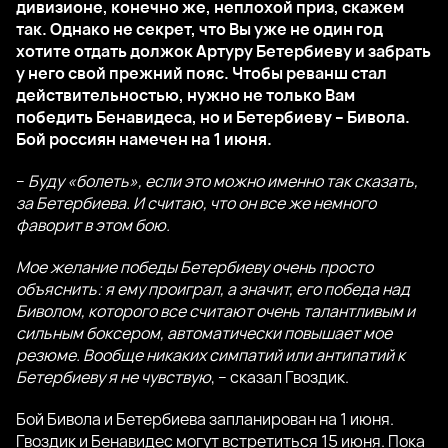
дивизионе, конечно же, неплохой приз, скажем
так. Однако не секрет, что Вы уже не один год
хотите отдать должок Артуру Бетербиеву и забрать
у него свой прежний пояс. Чтобы реванш стал
действительностью, нужно не только Вам
победить Бенавидеса, но и Бетербиеву – Бивола.
Бой россиян намечен на 1 июня.
–
Буду «болеть», если это можно именно так сказать,
за Бетербиева. И считаю, что он все же немного
фаворит в этом бою.
Мое желание победы Бетербиеву очень просто
объяснить: я ему проиграл, а значит, его победа над
Биволом, которого все считают очень талантливым и
сильным боксером, автоматически повышает мое
резюме. Вообще никаких симпатий или антипатий к
Бетербиеву я не чувствую
, – сказал Гвоздик.
Бой Бивола и Бетербиева запланирован на 1 июня.
Гвоздик и Бенавидес могут встретиться 15 июня. Пока