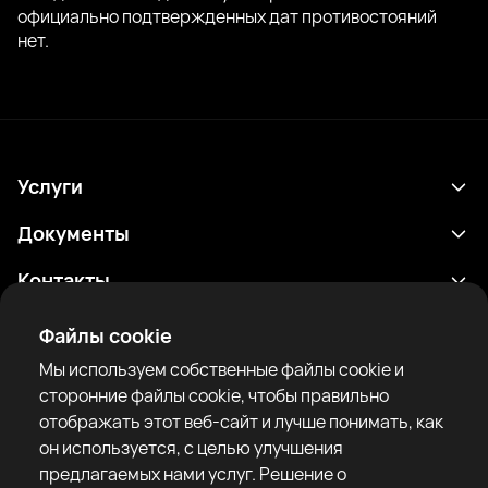
официально подтвержденных дат противостояний
нет.
Услуги
Расписание
Документы
Результаты
Политика конфиденциальности
Контакты
Аналитика
Условия использования
support@rtfight.com
Приложения
Файлы cookie
Боксеры
Уведомление о рисках
Мы используем собственные файлы cookie и
Рейтинги
Правила сообщества
сторонние файлы cookie, чтобы правильно
Новости
отображать этот веб-сайт и лучше понимать, как
Статьи
он используется, с целью улучшения
предлагаемых нами услуг. Решение о
Sparring Finder
RTF United service limited